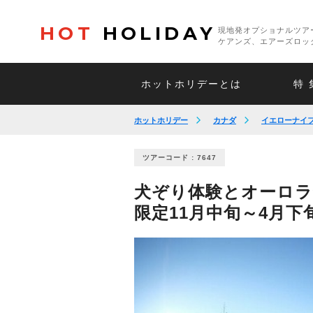
HOT
HOLIDAY
現地発オプショナルツア
ケアンズ、エアーズロッ
ホットホリデーとは
特 
ホットホリデー
カナダ
イエローナイ
ツアーコード : 7647
犬ぞり体験とオーロラ
限定11月中旬～4月下