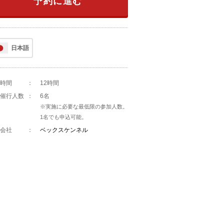
予約に進む
日本語
時間
：
12時間
催行人数
：
6名
※実施に必要な最低限の参加人数。
1名でも申込可能。
会社
：
ベックスケンネル