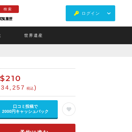
ログイン
閲覧履歴
ミ
世界遺産
$
210
¥34,257
)
税込
口コミ投稿で
2000円キャッシュバック