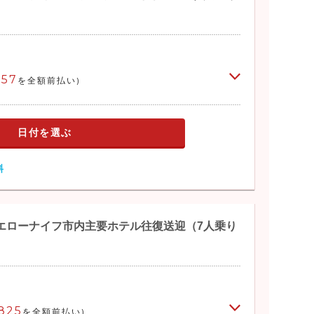
257
を全額前払い)
日付を選ぶ
料
き】イエローナイフ市内主要ホテル往復送迎（7人乗り
825
を全額前払い)