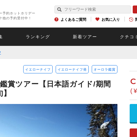
ー予約ホットホリデー
ク他の予約受付中！
よくあるご質問
お気に入り
集
ランキング
新着ツアー
クチコ
フ
イエローナイフ
イエローナイフ発
オーロラ鑑賞
C
鑑賞ツアー【日本語ガイド/期間
(
旬】