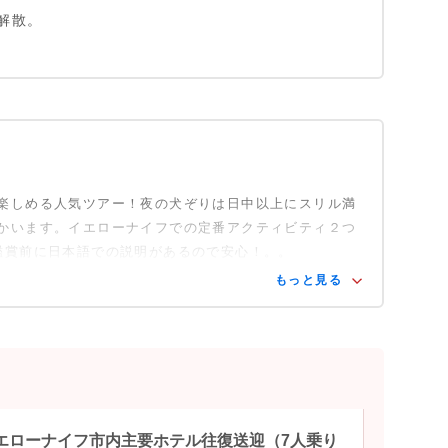
解散。
楽しめる人気ツアー！夜の犬ぞりは日中以上にスリル満
かいます。イエローナイフでの定番アクティビティ２つ
鑑賞前に日本語での説明があるので安心！。。
もっと見る
し】イエローナイフ市内主要ホテル往復送迎（7人乗り