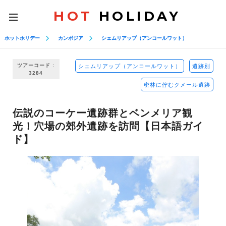
HOT
HOLIDAY
toggle
navigation
ホットホリデー
カンボジア
シェムリアップ（アンコールワット）
ツアーコード :
シェムリアップ（アンコールワット）
遺跡別
3284
密林に佇むクメール遺跡
伝説のコーケー遺跡群とベンメリア観
光！穴場の郊外遺跡を訪問【日本語ガイ
ド】