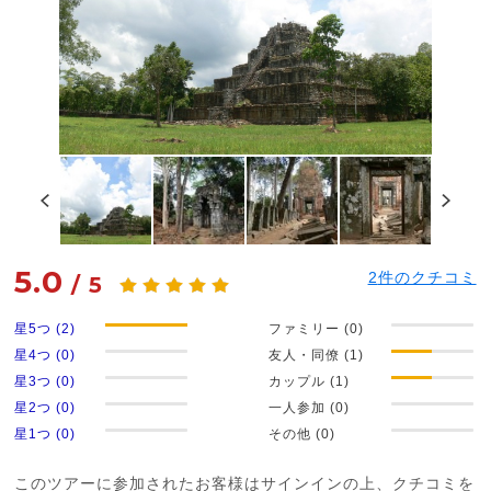
5.0
2
件のクチコミ
/
5
星5つ (2)
ファミリー (0)
星4つ (0)
友人・同僚 (1)
星3つ (0)
カップル (1)
星2つ (0)
一人参加 (0)
星1つ (0)
その他 (0)
このツアーに参加されたお客様はサインインの上、クチコミを