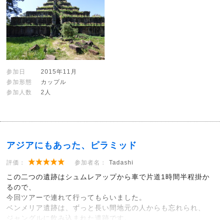
参加日
2015年11月
参加形態
カップル
参加人数
2人
アジアにもあった、ピラミッド
評価：
参加者名：
Tadashi
この二つの遺跡はシュムレアップから車で片道1時間半程掛か
るので、
今回ツアーで連れて行ってもらいました。
ベンメリア遺跡は、ずっと長い間地元の人からも忘れられ、
ジャングルに飲み込まれた遺跡です。