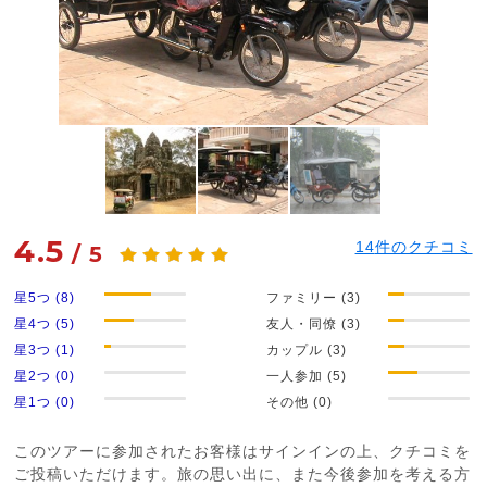
4.5
14
件のクチコミ
/
5
星5つ (8)
ファミリー (3)
星4つ (5)
友人・同僚 (3)
星3つ (1)
カップル (3)
星2つ (0)
一人参加 (5)
星1つ (0)
その他 (0)
このツアーに参加されたお客様はサインインの上、クチコミを
ご投稿いただけます。旅の思い出に、また今後参加を考える方