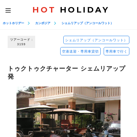
HOT
HOLIDAY
toggle
navigation
ホットホリデー
カンボジア
シェムリアップ（アンコールワット）
ツアーコード :
シェムリアップ（アンコールワット）
3159
空港送迎・専用車貸切
専用車で行く
トゥクトゥクチャーター シェムリアップ
発