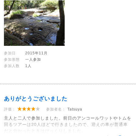
参加日
2015年11月
参加形態
一人参加
参加人数
1人
ありがとうございました
評価：
参加者名：
Tatsuya
主人と二人で参加しました。前日のアンコールワットやトムを
回るツアーは20人ほどで行きましたので、迎えの車が普通車
だと分かったときはびっくりしました。