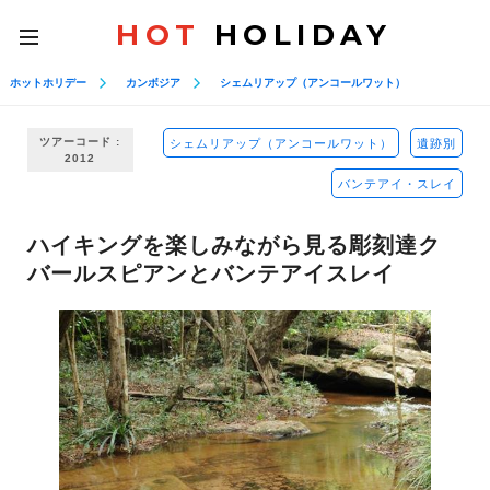
HOT
HOLIDAY
toggle
navigation
ホットホリデー
カンボジア
シェムリアップ（アンコールワット）
ツアーコード :
シェムリアップ（アンコールワット）
遺跡別
2012
バンテアイ・スレイ
ハイキングを楽しみながら見る彫刻達ク
バールスピアンとバンテアイスレイ