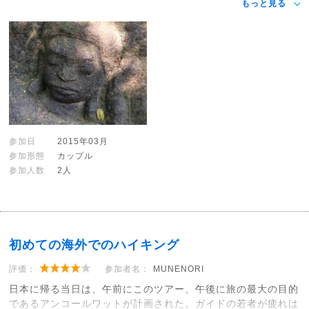
もっと見る
参加日
2015年03月
参加形態
カップル
参加人数
2人
初めての海外でのハイキング
評価：
参加者名：
MUNENORI
日本に帰る当日は、午前にこのツアー、午後に旅の最大の目的
であるアンコールワットが計画された。ガイドの若者が疲れは