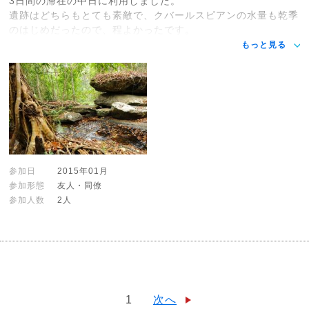
3日間の滞在の中日に利用しました。
遺跡はどちらもとても素敵で、クバールスピアンの水量も乾季
のはじめだったので、程よかったです。
もっと見る
参加日
2015年01月
参加形態
友人・同僚
参加人数
2人
1
次へ