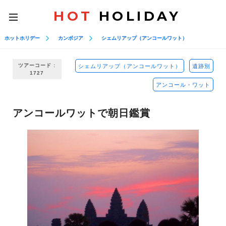
HOT
HOLIDAY
toggle
navigation
ホットホリデー
カンボジア
シェムリアップ（アンコールワット）
ツアーコード :
シェムリアップ（アンコールワット）
遺跡別
1727
アンコール・ワット
アンコールワットで朝日鑑賞