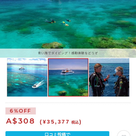
青い海でダイビング！感動体験をどうぞ
6%OFF
A$
308
(¥35,377
)
税込
口コミ投稿で