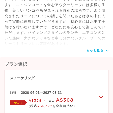
ます。エイジンコートを含むアウターリーフには多様な生
物、美しいサンゴや魚が見られる特別の場所です。よく研
究されたリーフについての話しを聞いたあとは水の中に入
って実際に体験していただきますが、初心者には水中で手
助けを行いないますので、どなたにも安心して楽しんでい
ただけます。バイキングスタイルのランチ、エアコンの効
いた船内、大きなデッキなど申し分のないクルーザーでの
リーフトリップにも定評があります。
もっと見る
プラン選択
スノーケリング
2026-04-01～2027-03-31
期間
A$308
A$328
大人
6
%OFF
(税込
¥35,377
を全額前払い)