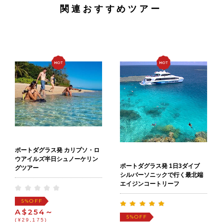
関連おすすめツアー
ポートダグラス発 カリプソ・ロ
ウアイルズ半日シュノーケリン
ポートダグラス発 1日3ダイブ
グツアー
シルバーソニックで行く最北端
エイジンコートリーフ
OFF
5%
A$254～
OFF
5%
(¥29,175)