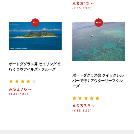
A$312～
(¥35,837)
ポートダグラス発 セイリングで
行くロウアイルズ・クルーズ
ポートダグラス発 クイックシル
バーで行くアウターリーフクル
ーズ
A$276～
(¥31,702)
A$338～
(¥38,823)