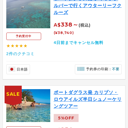
ルバーで行くアウターリーフク
ルーズ
338～
A$
(税込)
(¥38,740)
予約受付中
4日前までキャンセル無料
★★★★★
2件のクチコミ
予約券の印刷：
不要
日本語
ポートダグラス発 カリプソ・
SALE
ロウアイルズ半日シュノーケリ
ングツアー
5%OFF