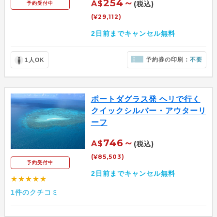
254～
A$
(税込)
予約受付中
(¥29,112)
2日前までキャンセル無料
予約券の印刷：
不要
1人OK
ポートダグラス発 ヘリで行く
クイックシルバー・アウターリ
ーフ
746～
A$
(税込)
(¥85,503)
予約受付中
2日前までキャンセル無料
★★★★★
1件のクチコミ