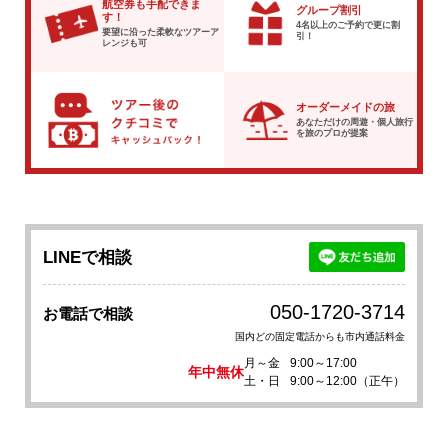
航空券も手配できま
グループ割引
す！
4名以上のご予約で
更に割
要望に沿った柔軟な
ツアーア
引！
レンジも可
オーダーメイドの旅
あなただけの周遊・個人旅行
を
旅のプロが提案
LINEで相談
050-1720-3714
お電話で相談
国内どの固定電話からも市内通話料金
月～金
9:00～17:00
年中無休
土・日
9:00～12:00（正午）