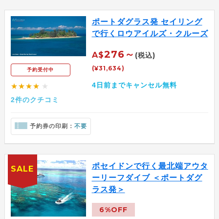
ポートダグラス発 セイリング
で行くロウアイルズ・クルーズ
276～
A$
(税込)
(¥31,634)
予約受付中
4日前までキャンセル無料
★★★★
★
2件のクチコミ
予約券の印刷：
不要
ポセイドンで行く最北端アウタ
SALE
ーリーフダイブ ＜ポートダグ
ラス発＞
6%OFF