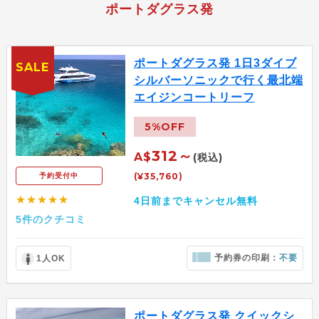
ポートダグラス発
ポートダグラス発 1日3ダイブ
SALE
シルバーソニックで行く最北端
エイジンコートリーフ
5%OFF
312～
A$
(税込)
(¥35,760)
予約受付中
★★★★★
4日前までキャンセル無料
5件のクチコミ
予約券の印刷：
不要
1人OK
ポートダグラス発 クイックシ