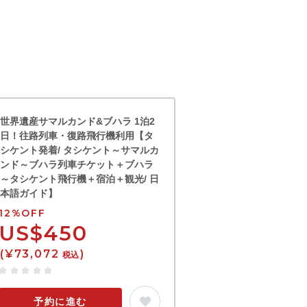
世界遺産サマルカンド&ブハラ 1泊2
日！往路列車・復路飛行機利用【タ
シケント発着/ タシケント～サマルカ
ンド～ブハラ列車チケット＋ブハラ
～タシケント飛行機＋宿泊＋観光/ 日
本語ガイド】
12%OFF
US$450
(¥73,072
)
税込
予約に進む