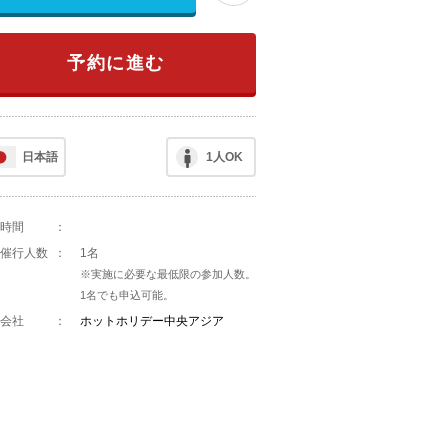
予約に進む
日本語
1人OK
時間
：
催行人数
：
1名
※実施に必要な最低限の参加人数。
1名でも申込可能。
会社
：
ホットホリデー中央アジア