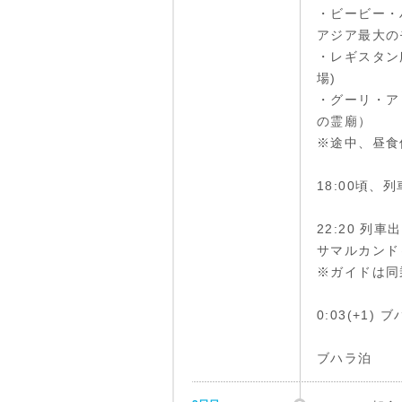
・ビービー・
アジア最大の
・レギスタン広
場)
・グーリ・ア
の霊廟）
※途中、昼食
18:00頃、
22:20 列車
サマルカンド～
※ガイドは同
0:03(+1
ブハラ泊