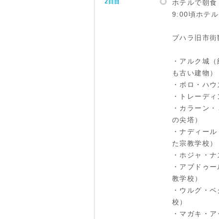
2日目
ホテルで朝食
9:00頃ホテ
ブハラ旧市街
・アルク城（
も古い建物）
・ボロ・ハウ
・トレーディ
・カラーン・
の尖塔）
・ナディール
た宗教学校）
・ホジャ・ナ
・アブドゥー
教学校）
・ウルグ・ベ
校）
・マガキ・ア