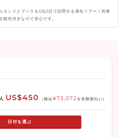
ルカンドとブハラを1泊2日で訪問する弾丸ツアー！列車
る観光付きなので安心です。
US$450
¥73,072
人
(税込
を全額前払い)
日付を選ぶ