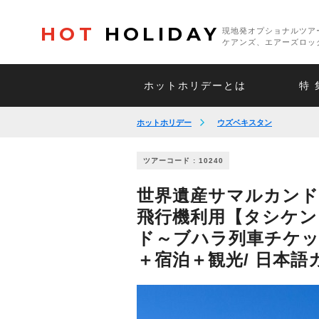
HOT
HOLIDAY
現地発オプショナルツア
ケアンズ、エアーズロッ
ホットホリデーとは
特 
ホットホリデー
ウズベキスタン
ツアーコード : 10240
世界遺産サマルカンド
飛行機利用【タシケン
ド～ブハラ列車チケ
＋宿泊＋観光/ 日本語