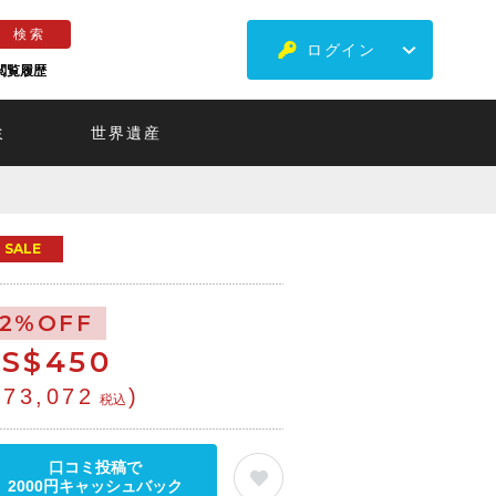
ログイン
閲覧履歴
ミ
世界遺産
SALE
12%OFF
S$
450
¥73,072
)
税込
口コミ投稿で
2000円キャッシュバック