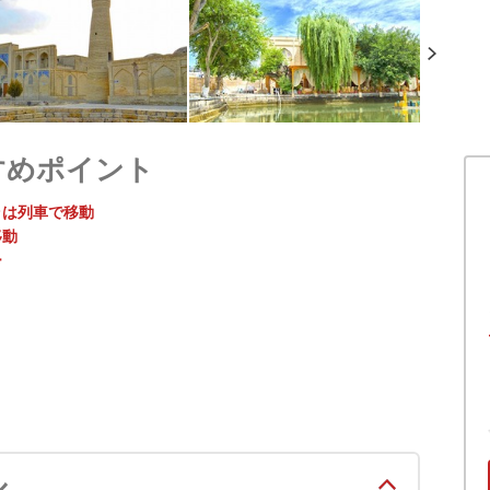
すめポイント
ラは列車で移動
移動
ー
ル