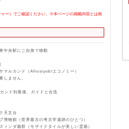
チャー）でご確認ください。※本ページの掲載内容とは相
車中央駅にご自身で移動
発
マルカンド（Afrosiyob/エコノミー）
乗しません。
マルカンド到着後、ガイドと合流
ク天文台
ブ博物館（世界最古の考古学遺跡のひとつ）
ズィンダ廟群（モザイクタイルが美しい霊廟）