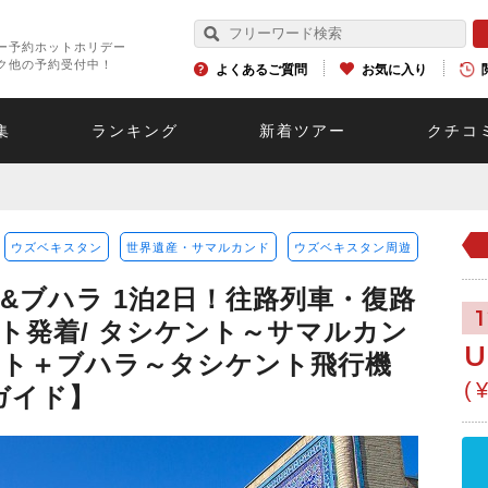
ー予約ホットホリデー
ク他の予約受付中！
よくあるご質問
お気に入り
集
ランキング
新着ツアー
クチコ
ウズベキスタン
世界遺産・サマルカンド
ウズベキスタン周遊
&ブハラ 1泊2日！往路列車・復路
ト発着/ タシケント～サマルカン
U
ット＋ブハラ～タシケント飛行機
(
ガイド】