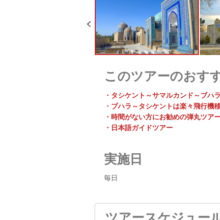
このツアーのおす
・タシケント～サマルカンド～ブハ
・ブハラ～タシケントは楽々飛行機
・時間がない方にお勧めの弾丸ツア
・日本語ガイドツアー
実施日
毎日
ツアースケジュー