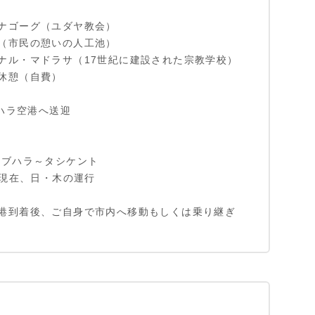
ナゴーグ（ユダヤ教会）
（市民の憩いの人工池）
ナル・マドラサ（17世紀に建設された宗教学校）
休憩（自費）
ブハラ空港へ送迎
:20 ブハラ～タシケント
月現在、日・木の運行
港到着後、ご自身で市内へ移動もしくは乗り継ぎ