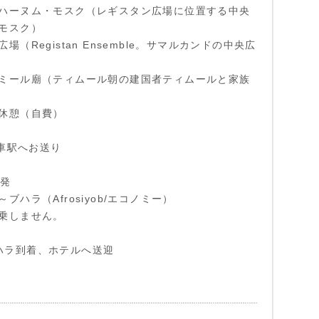
ハーヌム・モスク（レギスタン広場に位置する中央
モスク）
場（Registan Ensemble。サマルカンドの中央広
ミール廟（ティムール朝の建国者ティムールと家族
休憩（自費）
列車駅へお送り
出発
ブハラ（Afrosiyob/エコノミー）
乗しません。
) ブハラ到着、ホテルへ送迎