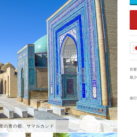
所要
最少
催行
産の青の都、サマルカンド