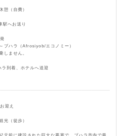
休憩（自費）
列車駅へお送り
出発
ブハラ（Afrosiyob/エコノミー）
乗しません。
) ブハラ到着、ホテルへ送迎
ルお迎え
観光（徒歩）
紀元前に建設された巨大な要塞で、ブハラ市内で最