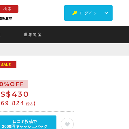
ログイン
閲覧履歴
ミ
世界遺産
SALE
10%OFF
S$
430
¥69,824
)
税込
口コミ投稿で
2000円キャッシュバック