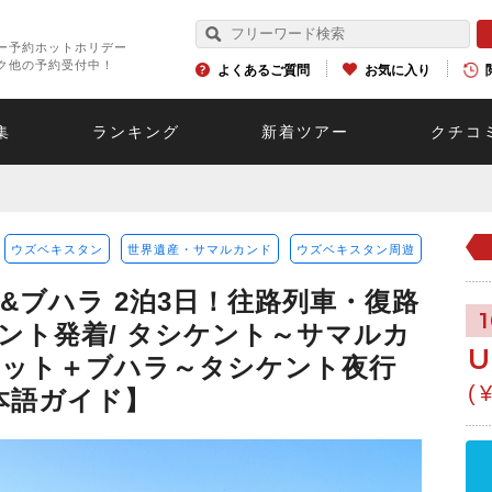
ー予約ホットホリデー
ク他の予約受付中！
よくあるご質問
お気に入り
集
ランキング
新着ツアー
クチコ
ウズベキスタン
世界遺産・サマルカンド
ウズベキスタン周遊
&ブハラ 2泊3日！往路列車・復路
ント発着/ タシケント～サマルカ
U
ケット＋ブハラ～タシケント夜行
(
本語ガイド】