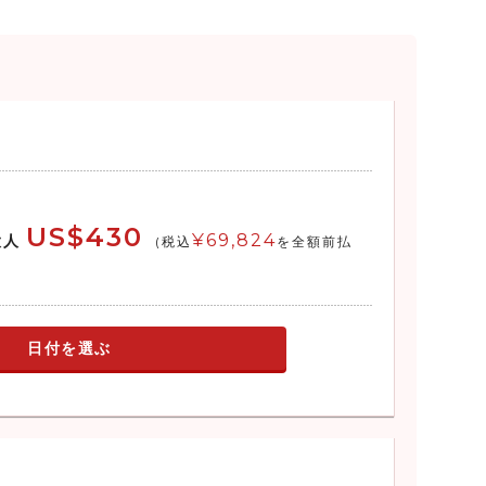
US$430
¥69,824
大人
(税込
を全額前払
日付を選ぶ