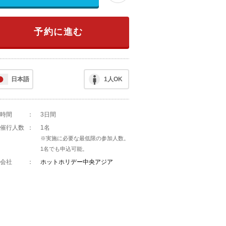
予約に進む
日本語
1人OK
時間
：
3日間
催行人数
：
1名
※実施に必要な最低限の参加人数。
1名でも申込可能。
会社
：
ホットホリデー中央アジア