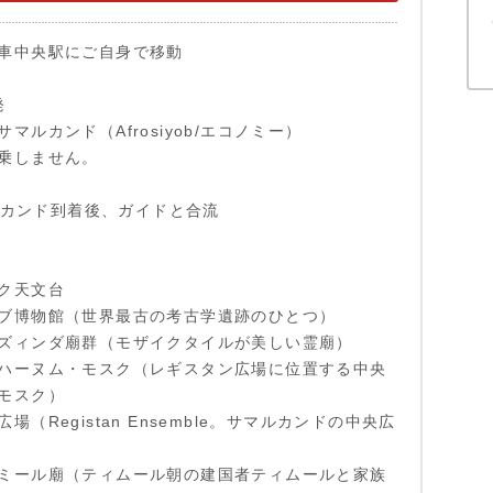
車中央駅にご自身で移動
発
マルカンド（Afrosiyob/エコノミー）
乗しません。
マルカンド到着後、ガイドと合流
ク天文台
ブ博物館（世界最古の考古学遺跡のひとつ）
ズィンダ廟群（モザイクタイルが美しい霊廟）
ハーヌム・モスク（レギスタン広場に位置する中央
モスク）
場（Registan Ensemble。サマルカンドの中央広
ミール廟（ティムール朝の建国者ティムールと家族