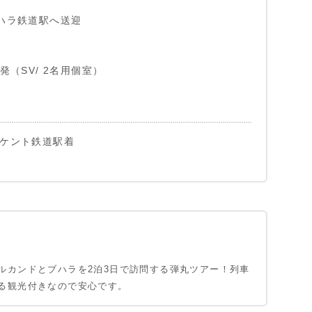
ブハラ鉄道駅へ送迎
ラ発（SV/ 2名用個室）
シケント鉄道駅着
ルカンドとブハラを2泊3日で訪問する弾丸ツアー！列車
る観光付きなので安心です。