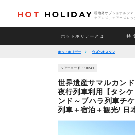
HOT
HOLIDAY
現地発オプショナルツア
ケアンズ、エアーズロッ
ホットホリデーとは
特 
ホットホリデー
ウズベキスタン
ツアーコード : 10241
世界遺産サマルカンド
夜行列車利用【タシケ
ンド～ブハラ列車チ
列車＋宿泊＋観光/ 日