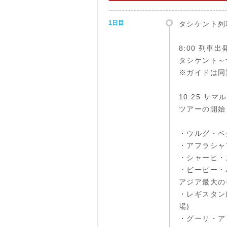
1日目
タシケント列
8:00 列車出
タシケント～サ
※ガイドは同
10:25 サ
ツアーの開始
・ウルグ・ベ
・アフラシャ
・シャーヒ・
・ビービー・
アジア最大の
・レギスタン広
場)
・グーリ・ア