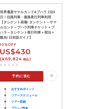
世界遺産サマルカンド&ブハラ 2泊3
日！往路列車・復路夜行列車利用
【タシケント発着/ タシケント～サマ
ルカンド～ブハラ列車チケット＋ブ
ハラ～タシケント夜行列車＋宿泊＋
観光/ 日本語ガイド】
10%OFF
US$430
(¥69,824
)
税込
予約に進む
おすすめポイント
ツアースケジュール
ツアー詳細
プラン / 料金