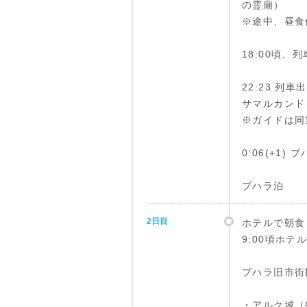
の霊廟）
※途中、昼食
18:00頃、
22:23 列車
サマルカンド～
※ガイドは同
0:06(+1
ブハラ泊
2日目
ホテルで朝食
9:00頃ホテ
ブハラ旧市街
・アルク城（