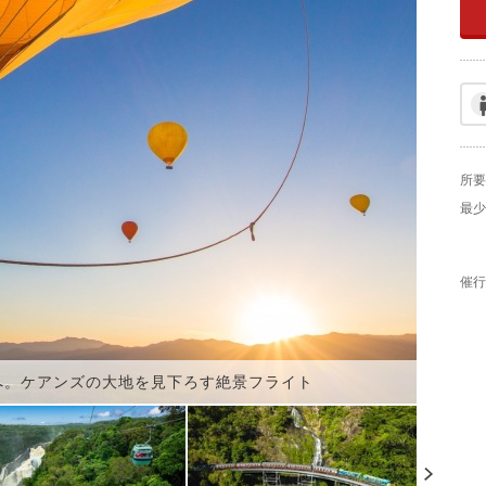
所要
最少
催行
へ。ケアンズの大地を見下ろす絶景フライト