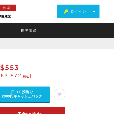
ログイン
閲覧履歴
ミ
世界遺産
$
553
¥63,572
)
税込
口コミ投稿で
2000円キャッシュバック