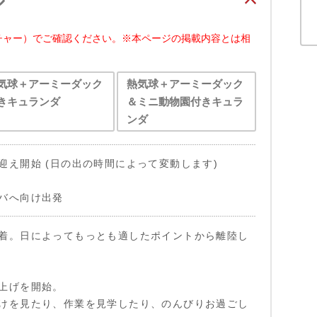
ル
チャー）でご確認ください。※本ページの掲載内容とは相
気球＋アーミーダック
熱気球＋アーミーダック
きキュランダ
＆ミニ動物園付きキュラ
ンダ
迎え開始 (日の出の時間によって変動します)
バへ向け出発
着。日によってもっとも適したポイントから離陸し
上げを開始。
けを見たり、作業を見学したり、のんびりお過ごし