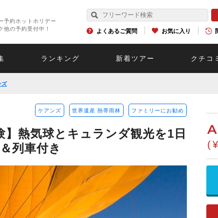
ー予約ホットホリデー
ク他の予約受付中！
よくあるご質問
お気に入り
集
ランキング
新着ツアー
クチコ
ンズ
ケアンズ
世界遺産 熱帯雨林
ファミリーにお勧め
A
験】熱気球とキュランダ観光を1日
(
＆列車付き