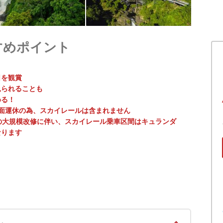
すめポイント
日を観賞
見られることも
める！
レール全面運休の為、スカイレールは含まれません
イレールの大規模改修に伴い、スカイレール乗車区間はキュランダ
なります