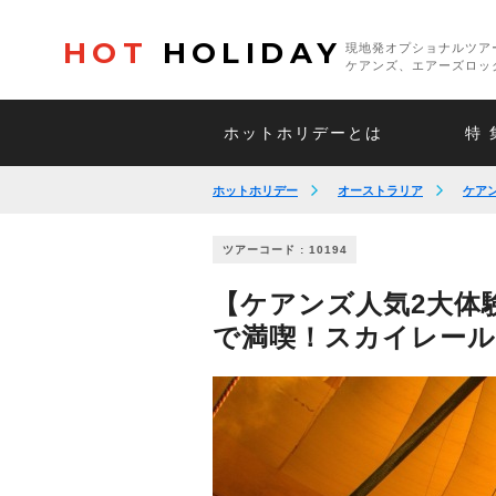
HOT
HOLIDAY
現地発オプショナルツア
ケアンズ、エアーズロッ
ホットホリデーとは
特 
ホットホリデー
オーストラリア
ケア
ツアーコード : 10194
【ケアンズ人気2大体
で満喫！スカイレール