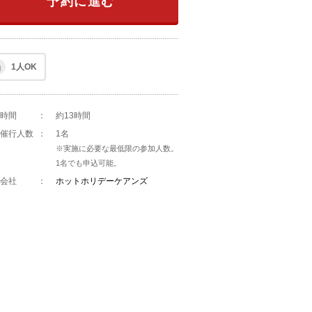
予約に進む
1人OK
時間
：
約13時間
催行人数
：
1名
※実施に必要な最低限の参加人数。
1名でも申込可能。
会社
：
ホットホリデーケアンズ