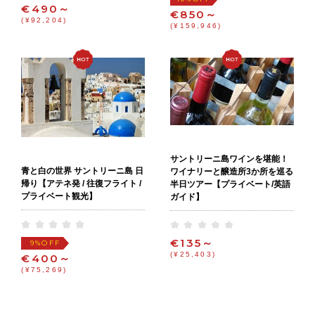
€490～
€850～
(¥92,204)
(¥159,946)
サントリーニ島ワインを堪能！
青と白の世界 サントリーニ島 日
ワイナリーと醸造所3か所を巡る
帰り【アテネ発 / 往復フライト /
半日ツアー【プライベート/英語
プライベート観光】
ガイド】
€135～
OFF
9%
(¥25,403)
€400～
(¥75,269)