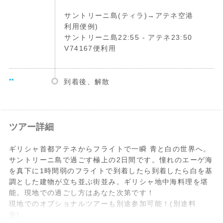
サントリーニ島(ティラ)→アテネ空港
利用便例)
サントリーニ島22:55 - アテネ23:50
V74167便利用
**
到着後、解散
ツアー詳細
ギリシャ首都アテネからフライトで一瞬 青と白の世界へ。
サントリーニ島で過ごす極上の2日間です。憧れのエーゲ海
を真下に1時間弱のフライトで到着したら到着したら白を基
調とした建物が立ち並ぶ街並み。ギリシャ地中海料理を堪
能。現地での過ごし方はあなた次第です！
現地でのオプショナルツアーも別途参加可能！(別途料
金)。