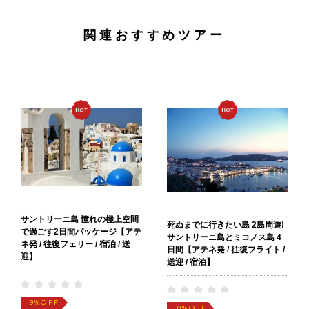
関連おすすめツアー
サントリーニ島 憧れの極上空間
死ぬまでに行きたい島 2島周遊!
で過ごす2日間パッケージ【アテ
サントリーニ島とミコノス島 4
ネ発 / 往復フェリー / 宿泊 / 送
日間【アテネ発 / 往復フライト /
迎】
送迎 / 宿泊】
OFF
9%
OFF
10%