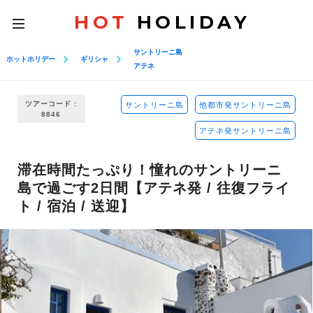
HOT
HOLIDAY
toggle
navigation
サントリーニ島
ホットホリデー
ギリシャ
アテネ
ツアーコード :
サントリーニ島
他都市発サントリーニ島
8846
アテネ発サントリーニ島
滞在時間たっぷり！憧れのサントリーニ
島で過ごす2日間【アテネ発 / 往復フライ
ト / 宿泊 / 送迎】