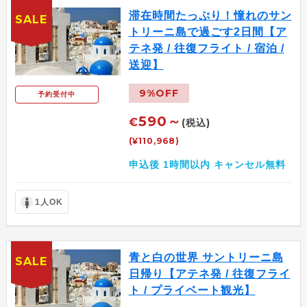
滞在時間たっぷり！憧れのサン
SALE
トリーニ島で過ごす2日間【ア
テネ発 / 往復フライト / 宿泊 /
送迎】
9%OFF
予約受付中
590～
€
(税込)
(¥110,968)
申込後 1時間以内 キャンセル無料
1人OK
青と白の世界 サントリーニ島
SALE
日帰り【アテネ発 / 往復フライ
ト / プライベート観光】