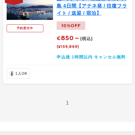
島 4日間【アテネ発 / 往復フラ
イト / 送迎 / 宿泊】
10%OFF
予約受付中
850～
€
(税込)
(¥159,869)
申込後 1時間以内 キャンセル無料
1人OK
1