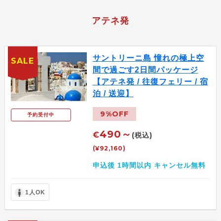
アテネ発
サントリーニ島 憧れの極上空
SALE
間で過ごす2日間パッケージ
【アテネ発 / 往復フェリー / 宿
泊 / 送迎】
9%OFF
予約受付中
490～
€
(税込)
(¥92,160)
申込後 1時間以内 キャンセル無料
1人OK