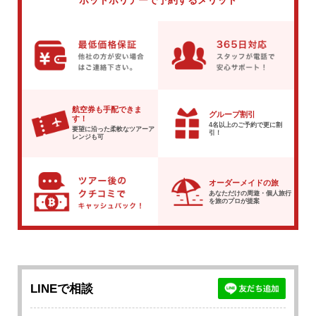
航空券も手配できま
グループ割引
す！
4名以上のご予約で
更に割
要望に沿った柔軟な
ツアーア
引！
レンジも可
オーダーメイドの旅
あなただけの周遊・個人旅行
を
旅のプロが提案
LINEで相談