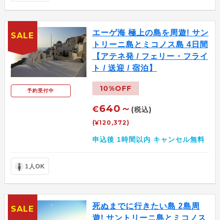
エーゲ海 極上の島を周遊! サン
SALE
トリーニ島とミコノス島 4日間
【アテネ発 / フェリー・フライ
ト / 送迎 / 宿泊】
10%OFF
予約受付中
640～
€
(税込)
(¥120,372)
申込後 1時間以内 キャンセル無料
1人OK
死ぬまでに行きたい島 2島周
SALE
遊! サントリーニ島とミコノス