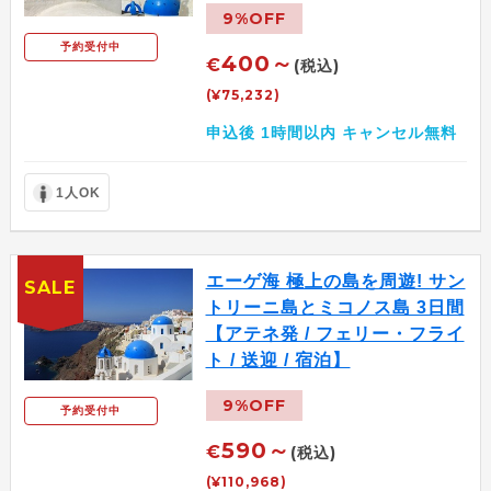
9%OFF
予約受付中
400～
€
(税込)
(¥75,232)
申込後 1時間以内 キャンセル無料
1人OK
エーゲ海 極上の島を周遊! サン
SALE
トリーニ島とミコノス島 3日間
【アテネ発 / フェリー・フライ
ト / 送迎 / 宿泊】
9%OFF
予約受付中
590～
€
(税込)
(¥110,968)