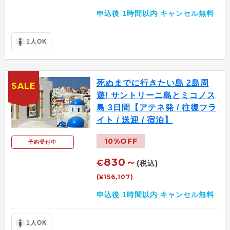
申込後 1時間以内 キャンセル無料
1人OK
死ぬまでに行きたい島 2島周
SALE
遊! サントリーニ島とミコノス
島 3日間【アテネ発 / 往復フラ
イト / 送迎 / 宿泊】
10%OFF
予約受付中
830～
€
(税込)
(¥156,107)
申込後 1時間以内 キャンセル無料
1人OK