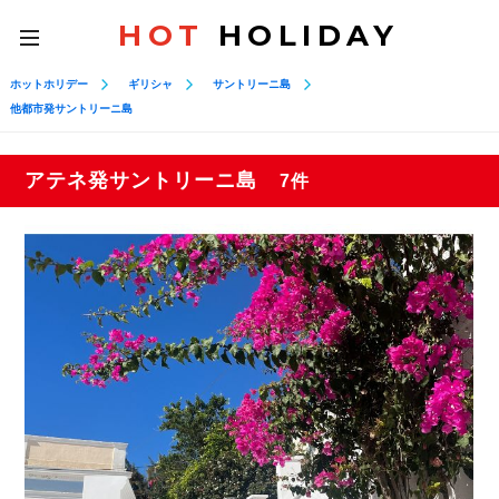
HOT
HOLIDAY
toggle
navigation
ホットホリデー
ギリシャ
サントリーニ島
他都市発サントリーニ島
アテネ発サントリーニ島
7件