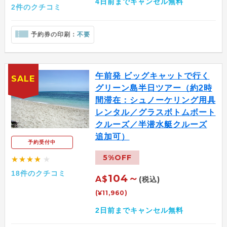
4日前までキャンセル無料
2件のクチコミ
予約券の印刷：
不要
午前発 ビッグキャットで行く
SALE
グリーン島半日ツアー（約2時
間滞在：シュノーケリング用具
レンタル／グラスボトムボート
クルーズ／半潜水艇クルーズ
追加可）
予約受付中
5%OFF
★★★★
★
18件のクチコミ
104～
A$
(税込)
(¥11,960)
2日前までキャンセル無料