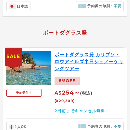
予約券の印刷：
不要
日本語
ポートダグラス発
ポートダグラス発 カリプソ・
SALE
ロウアイルズ半日シュノーケリ
ングツアー
5%OFF
254～
A$
(税込)
予約受付中
(¥29,209)
2日前までキャンセル無料
予約券の印刷：
不要
1人OK