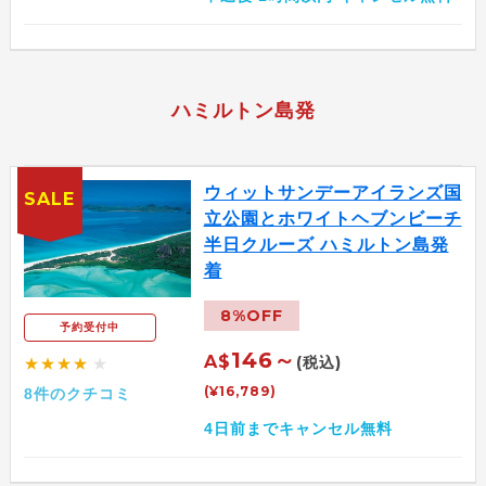
ハミルトン島発
ウィットサンデーアイランズ国
SALE
立公園とホワイトヘブンビーチ
半日クルーズ ハミルトン島発
着
8%OFF
予約受付中
146～
A$
(税込)
★★★★
★
(¥16,789)
8件のクチコミ
4日前までキャンセル無料