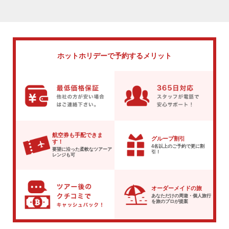
ホットホリデーで
予約するメリット
航空券も手配できま
グループ割引
す！
4名以上のご予約で
更に割
要望に沿った柔軟な
ツアーア
引！
レンジも可
オーダーメイドの旅
あなただけの周遊・個人旅行
を
旅のプロが提案