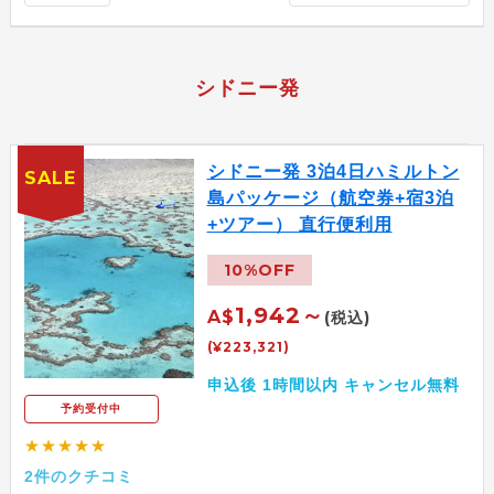
シドニー発
シドニー発 3泊4日ハミルトン
SALE
島パッケージ（航空券+宿3泊
+ツアー） 直行便利用
10%OFF
1,942～
A$
(税込)
(¥223,321)
申込後 1時間以内 キャンセル無料
予約受付中
★★★★★
2件のクチコミ