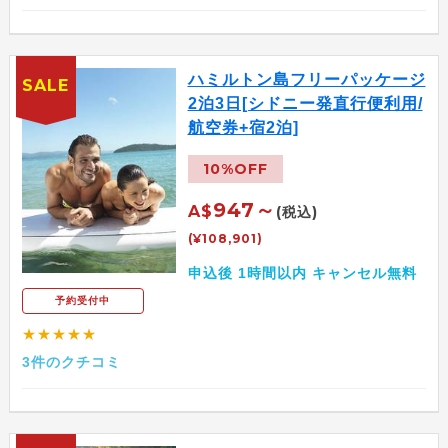
ハミルトン島フリーパッケージ
SALE
2泊3日[シドニー発直行便利用/
航空券+宿2泊]
10%OFF
947～
A$
(税込)
(¥108,901)
申込後 1時間以内 キャンセル無料
予約受付中
★★★★★
3件のクチコミ