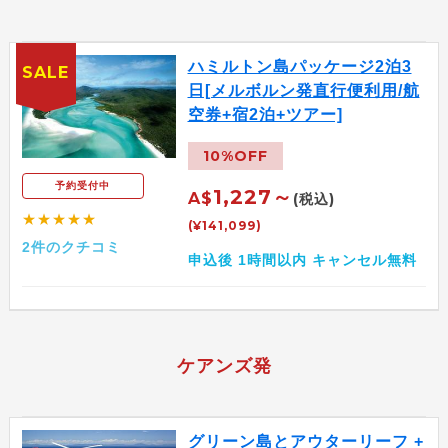
ハミルトン島パッケージ2泊3
SALE
日[メルボルン発直行便利用/航
空券+宿2泊+ツアー]
10%OFF
予約受付中
1,227～
A$
(税込)
★★★★★
(¥141,099)
2件のクチコミ
申込後 1時間以内 キャンセル無料
ケアンズ発
グリーン島とアウターリーフ +