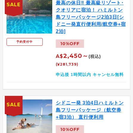
最高の休日‼ 最高級リゾート･
SALE
クオリアに宿泊！ ハミルトン
島フリーパッケージ2泊3日[シ
ドニー発直行便利用/航空券+宿
2泊]
予約受付中
10%OFF
2,450～
A$
(税込)
(¥281,739)
申込後 1時間以内 キャンセル無料
シドニー発 3泊4日ハミルトン
SALE
島フリーパッケージ（航空券
+宿3泊） 直行便利用
10%OFF