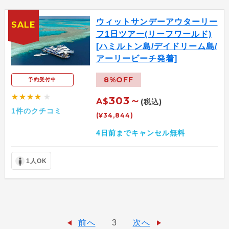
ウィットサンデーアウターリー
SALE
フ1日ツアー(リーフワールド)
[ハミルトン島/デイドリーム島/
アーリービーチ発着]
8%OFF
予約受付中
★★★★
★
303～
A$
(税込)
1件のクチコミ
(¥34,844)
4日前までキャンセル無料
1人OK
前へ
3
次へ