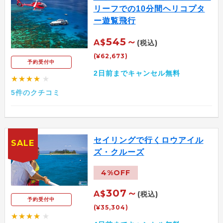
リーフでの10分間ヘリコプタ
ー遊覧飛行
545～
A$
(税込)
(¥62,673)
予約受付中
2日前までキャンセル無料
★★★★
★
5件のクチコミ
セイリングで行くロウアイル
SALE
ズ・クルーズ
4%OFF
307～
A$
(税込)
予約受付中
(¥35,304)
★★★★
★