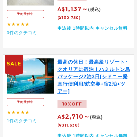
1,137～
A$
(税込)
予約受付中
(¥130,750)
★★★★★
申込後 1時間以内 キャンセル無料
3件のクチコミ
最高の休日！最高級リゾート･
SALE
クオリアに宿泊！ハミルトン島
パッケージ2泊3日[シドニー発
直行便利用/航空券+宿2泊+ツ
アー]
予約受付中
10%OFF
★★★★★
2,710～
A$
(税込)
1件のクチコミ
(¥311,638)
申込後 1時間以内 キャンセル無料