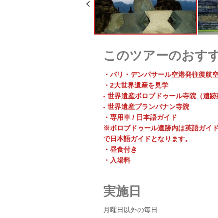
このツアーのおす
・バリ・デンパサール空港発往復航
・2大世界遺産を見学
- 世界遺産ボロブドゥール寺院（遺
- 世界遺産プランバナン寺院
・専用車 / 日本語ガイド
※ボロブドゥール遺跡内は英語ガイ
で日本語ガイドとなります。
・昼食付き
・入場料
実施日
月曜日以外の毎日