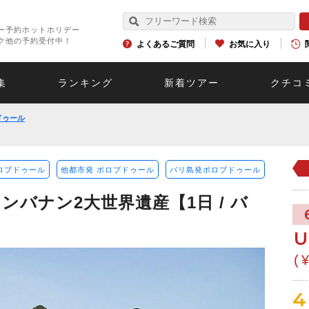
ー予約ホットホリデー
ク他の予約受付中！
よくあるご質問
お気に入り
集
ランキング
新着ツアー
クチコ
ドゥール
ロブドゥール
他都市発 ボロブドゥール
バリ島発ボロブドゥール
バナン2大世界遺産【1日 / バ
U
(
4