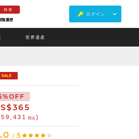
ログイン
閲覧履歴
ミ
世界遺産
SALE
6%OFF
S$
365
¥59,431
)
税込
.0
5
/