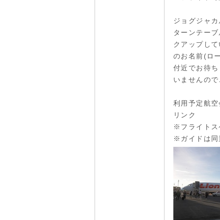
ジョグジャカ
ターンテーブ
クアップして
のお名前(ロ
付近でお待ち
いませんので
利用予定航空
リンク
※フライトス
※ガイドは同