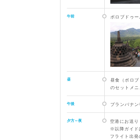
午前
ボロブドゥー
昼
昼食（ボロブ
のセットメニ
午後
プランバナン
夕方～夜
空港にお送り
※以降ガイド
フライト出発