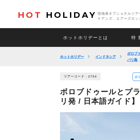
HOT
HOLIDAY
現地発オプショナルツア
ケアンズ、エアーズロッ
ホットホリデーとは
特 
ボロブ
ホットホリデー
インドネシア
バリ島
ツアーコード : 2754
ボ
ボロブドゥールとプラン
リ発 / 日本語ガイド】