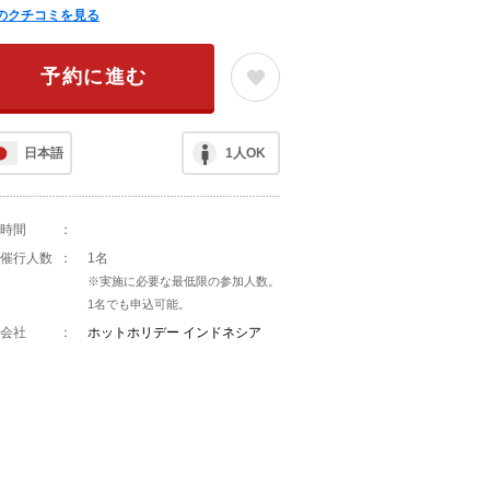
のクチコミを見る
予約に進む
日本語
1人OK
時間
：
催行人数
：
1名
※実施に必要な最低限の参加人数。
1名でも申込可能。
会社
：
ホットホリデー インドネシア