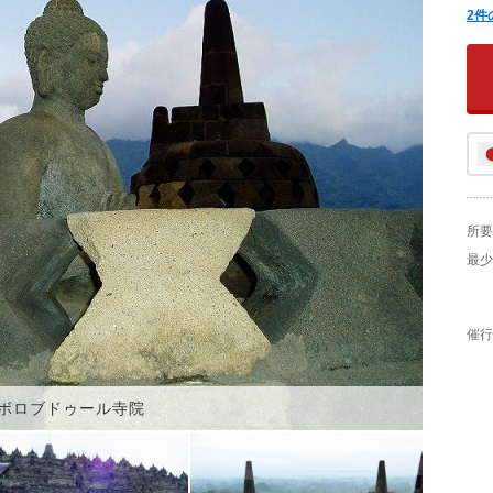
2
件
所要
最少
催行
ボロブドゥール寺院