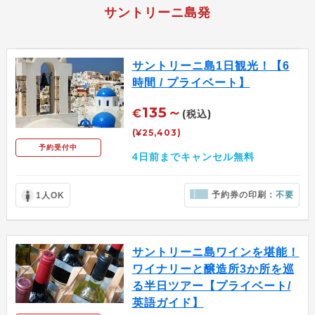
サントリーニ島発
サントリーニ島1日観光！【6
時間 / プライベート】
135～
€
(税込)
(¥25,403)
予約受付中
4日前までキャンセル無料
予約券の印刷：
不要
1人OK
サントリーニ島ワインを堪能！
ワイナリーと醸造所3か所を巡
る半日ツアー【プライベート/
英語ガイド】