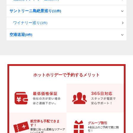
サントリーニ島絶景巡り
(11件)
ワイナリー巡り
(1件)
空港送迎
(0件)
ホットホリデーで
予約するメリット
航空券も手配できま
グループ割引
す！
4名以上のご予約で
更に割
要望に沿った柔軟な
ツアーア
引！
レンジも可