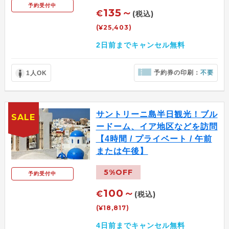
予約受付中
135～
€
(税込)
(¥25,403)
2日前までキャンセル無料
予約券の印刷：
不要
1人OK
サントリーニ島半日観光！ブル
SALE
ードーム、イア地区などを訪問
【4時間 / プライベート / 午前
または午後】
5%OFF
予約受付中
100～
€
(税込)
(¥18,817)
4日前までキャンセル無料