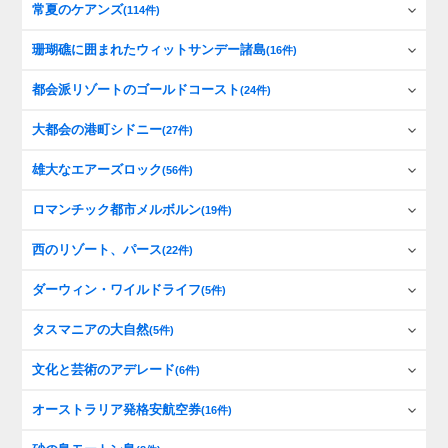
常夏のケアンズ
(114件)
珊瑚礁に囲まれたウィットサンデー諸島
(16件)
都会派リゾートのゴールドコースト
(24件)
大都会の港町シドニー
(27件)
雄大なエアーズロック
(56件)
ロマンチック都市メルボルン
(19件)
西のリゾート、パース
(22件)
ダーウィン・ワイルドライフ
(5件)
タスマニアの大自然
(5件)
文化と芸術のアデレード
(6件)
オーストラリア発格安航空券
(16件)