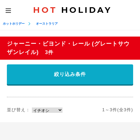
HOT
HOLIDAY
toggle
navigation
ホットホリデー
オーストラリア
ジャーニー・ビヨンド・レール (グレートサウ
ザンレイル)
3件
絞り込み条件
並び替え：
1～3件(全3件)