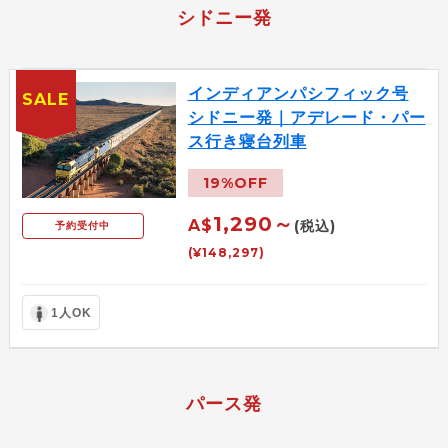
シドニー発
インディアンパシフィック号
SALE
シドニー発｜アデレード・パー
ス行き寝台列車
19%OFF
1,290～
A$
(税込)
予約受付中
(¥148,297)
1人OK
パース発