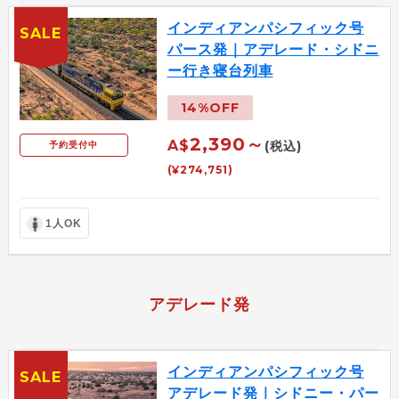
インディアンパシフィック号
SALE
パース発｜アデレード・シドニ
ー行き寝台列車
14%OFF
2,390～
A$
(税込)
予約受付中
(¥274,751)
1人OK
アデレード発
インディアンパシフィック号
SALE
アデレード発｜シドニー・パー