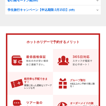
砂の島モートン島
(8件)
学生旅行キャンペーン【申込期限:3月15日】
(0件)
ホットホリデーで
予約するメリット
航空券も手配できま
グループ割引
す！
4名以上のご予約で
更に割
要望に沿った柔軟な
ツアーア
引！
レンジも可
オーダーメイドの旅