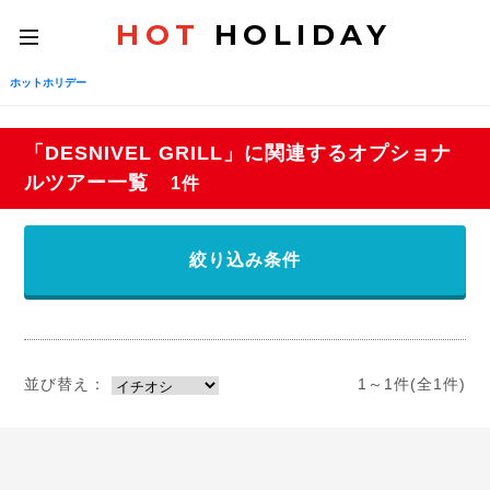
HOT
HOLIDAY
toggle
navigation
ホットホリデー
「DESNIVEL GRILL」に関連するオプショナ
ルツアー一覧
1件
絞り込み条件
並び替え：
1～1件(全1件)