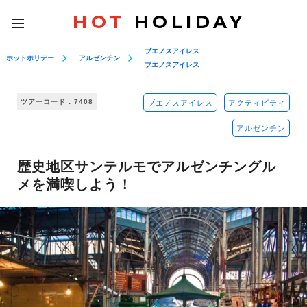
HOT
HOLIDAY
toggle
navigation
ブエノスアイレス
ホットホリデー
アルゼンチン
ブエノスアイレス
ツアーコード : 7408
ブエノスアイレス
アクティビティ
アルゼンチン
歴史地区サンテルモでアルゼンチングル
メを満喫しよう！