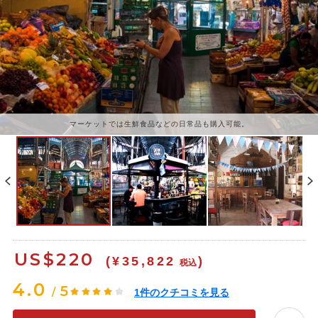
マーケットでは生鮮食品などの日常品も購入可能。
US$
220
(¥35,822
)
税込
4.0
5
/
1
件のクチコミを見る