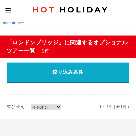
HOT
HOLIDAY
toggle
navigation
ホットホリデー
「ロンドンブリッジ」に関連するオプショナル
ツアー一覧
1件
絞り込み条件
並び替え：
1～1件(全1件)