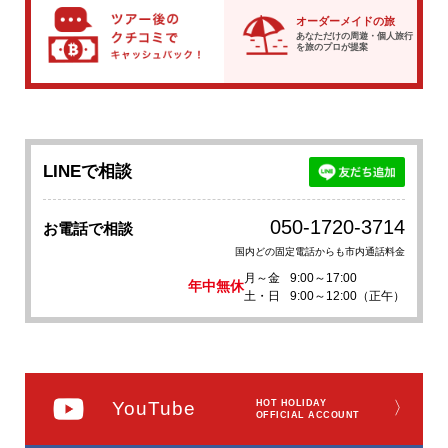
オーダーメイドの旅
あなただけの周遊・個人旅行
を
旅のプロが提案
LINEで相談
050-1720-3714
お電話で相談
国内どの固定電話からも市内通話料金
月～金
9:00～17:00
年中無休
土・日
9:00～12:00（正午）
YouTube
HOT HOLIDAY
〉
OFFICIAL ACCOUNT