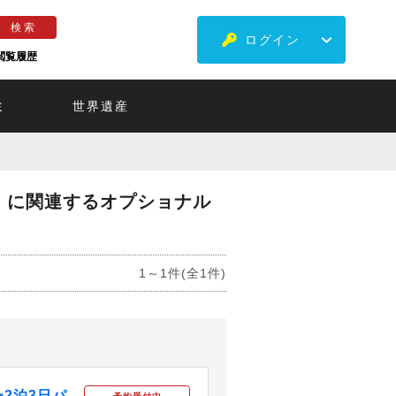
ログイン
閲覧履歴
ミ
世界遺産
」に関連するオプショナル
1～1件(全1件)
2泊3日パ