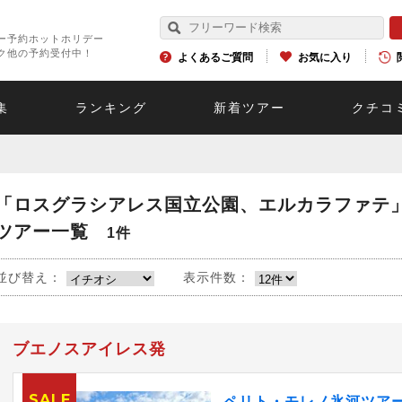
ー予約ホットホリデー
ク他の予約受付中！
よくあるご質問
お気に入り
集
ランキング
新着ツアー
クチコ
「ロスグラシアレス国立公園、エルカラファテ
ツアー一覧
1件
並び替え：
表示件数：
ブエノスアイレス発
SALE
ペリト・モレノ氷河ツアー