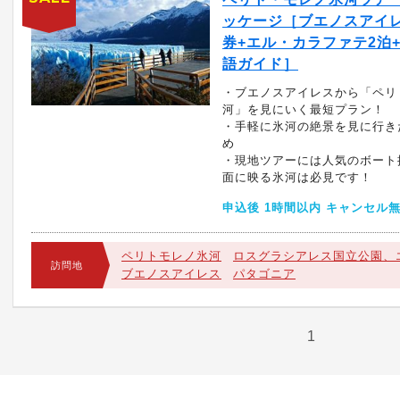
ッケージ［ブエノスアイレ
券+エル・カラファテ2泊+
語ガイド］
・ブエノスアイレスから「ペリ
河」を見にいく最短プラン！
・手軽に氷河の絶景を見に行き
め
・現地ツアーには人気のボート
面に映る氷河は必見です！
申込後 1時間以内 キャンセル
ペリトモレノ氷河
ロスグラシアレス国立公園、
訪問地
ブエノスアイレス
パタゴニア
1