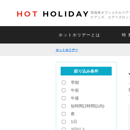
HOT
HOLIDAY
現地発オプショナルツア
ケアンズ、エアーズロッ
ホットホリデーとは
特 
ホットホリデー
絞り込み条件
早朝
午前
午後
短時間(2時間以内)
夜
1日
2日以上