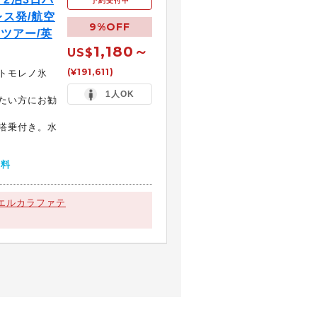
予約受付中
ス発/航空
9%OFF
ツアー/英
1,180～
US$
(¥191,611)
トモレノ氷
1人OK
たい方にお勧
搭乗付き。水
無料
エルカラファテ