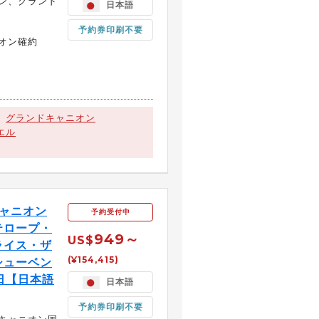
ン、グランド
日本語
予約券印刷不要
オン確約
グランドキャニオン
エル
ャニオン
予約受付中
テロープ・
949～
US$
ライス・ザ
(¥154,415)
シューベン
日【日本語
日本語
予約券印刷不要