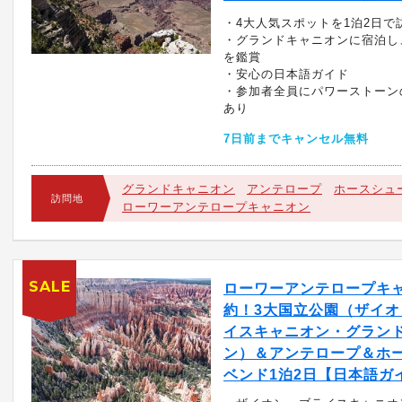
・4大人気スポットを1泊2日で
・グランドキャニオンに宿泊し
を鑑賞
・安心の日本語ガイド
・参加者全員にパワーストーン
あり
7日前までキャンセル無料
グランドキャニオン
アンテロープ
ホースシュ
訪問地
ローワーアンテロープキャニオン
SALE
ローワーアンテロープキ
約！3大国立公園（ザイオ
イスキャニオン・グラン
ン）＆アンテロープ＆ホ
ベンド1泊2日【日本語ガ