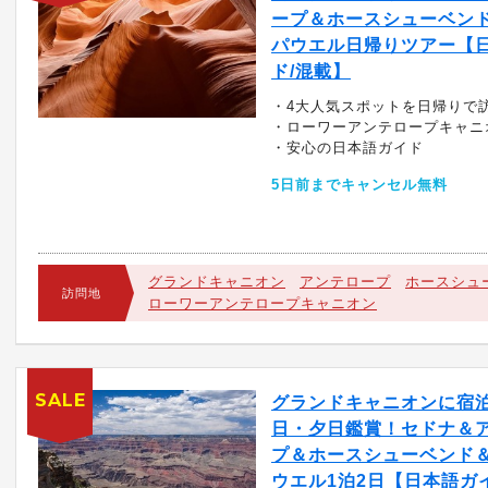
ープ＆ホースシューベン
パウエル日帰りツアー【
ド/混載】
・4大人気スポットを日帰りで
・ローワーアンテロープキャニ
・安心の日本語ガイド
5日前までキャンセル無料
グランドキャニオン
アンテロープ
ホースシュ
訪問地
ローワーアンテロープキャニオン
SALE
グランドキャニオンに宿
日・夕日鑑賞！セドナ＆
プ＆ホースシューベンド
ウエル1泊2日【日本語ガ