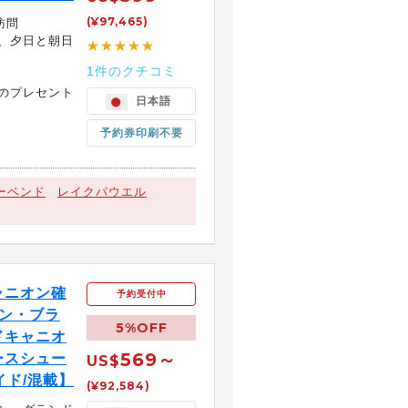
(¥97,465)
訪問
、夕日と朝日
★★★★★
1件のクチコミ
のプレセント
日本語
予約券印刷不要
ーベンド
レイクパウエル
ャニオン確
予約受付中
ン・ブラ
5%OFF
ドキャニオ
569～
ースシュー
US$
イド/混載】
(¥92,584)