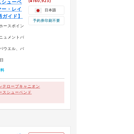
(¥160,923)
スシューベ
ヤー・レイ
日本語
語ガイド】
予約券印刷不要
ホースポイン
ニュメントバ
パウエル、バ
日
無料
ンテロープキャニオン
ースシューベンド