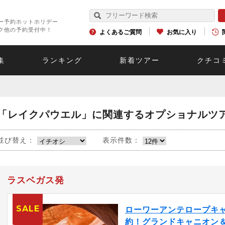
ー予約ホットホリデー
ク他の予約受付中！
よくあるご質問
お気に入り
集
ランキング
新着ツアー
クチコ
「レイクパウエル」に関連するオプショナルツ
並び替え：
表示件数：
ラスベガス発
SALE
ローワーアンテロープキ
約！グランドキャニオン