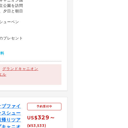
キャニオン国
立公園を訪問
、夕日と朝日
シューベン
のプレセント
無料
グランドキャニオン
エル
オブファイ
予約受付中
ースシュー
329～
US$
日帰りツア
(¥53,533)
プキャニオ