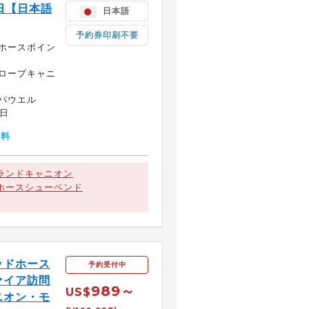
日【日本語
日本語
予約券印刷不要
ホースポイン
ロープキャニ
パウエル
日
無料
ランドキャニオン
ホースシューベンド
ッドホース
予約受付中
ァイア訪問
989～
US$
ニオン・モ