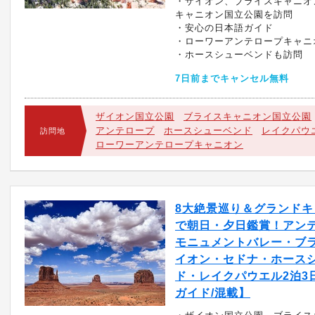
・ザイオン、ブライスキャニオ
キャニオン国立公園を訪問
・安心の日本語ガイド
・ローワーアンテロープキャニ
・ホースシューベンドも訪問
7日前までキャンセル無料
ザイオン国立公園
ブライスキャニオン国立公園
アンテロープ
ホースシューベンド
レイクパウ
訪問地
ローワーアンテロープキャニオン
8大絶景巡り＆グランドキ
で朝日・夕日鑑賞！アン
モニュメントバレー・ブ
イオン・セドナ・ホース
ド・レイクパウエル2泊3
ガイド/混載】