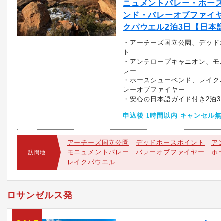
ニュメントバレー・ホー
ンド・バレーオブファイ
クパウエル2泊3日【日本
・アーチーズ国立公園、デッド
ト
・アンテロープキャニオン、モ
レー
・ホースシューベンド、レイク
レーオブファイヤー
・安心の日本語ガイド付き2泊3
申込後 1時間以内 キャンセル
アーチーズ国立公園
デッドホースポイント
ア
モニュメントバレー
バレーオブファイヤー
ホ
訪問地
レイクパウエル
ロサンゼルス発