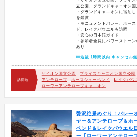
・ザイオン国立公園、ブライス
立公園、グランドキャニオン国
・グランドキャニオンに宿泊し
を鑑賞
・モニュメントバレー、ホース
ド、レイクパウエルも訪問
・安心の日本語ガイド
・参加者全員にパワーストーン
あり
申込後 1時間以内 キャンセル
ザイオン国立公園
ブライスキャニオン国立公園
アンテロープ
ホースシューベンド
レイクパウ
訪問地
ローワーアンテロープキャニオン
贅沢絶景めぐり！バレー
ヤー＆アンテロープ＆ホ
ベンド＆レイクパウエル
ー【ローワーアンテロー