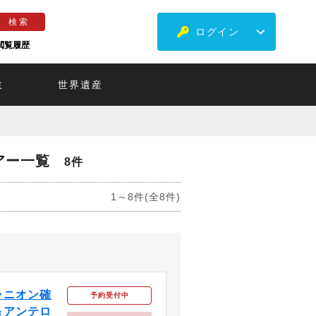
ログイン
閲覧履歴
ミ
世界遺産
アー一覧
8件
1～8件(全8件)
ャニオン確
予約受付中
＆アンテロ