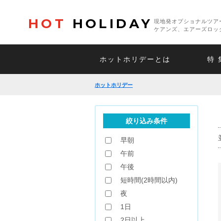
HOT
HOLIDAY
現地発オプショナルツア
ケアンズ、エアーズロッ
ホットホリデーとは
特 
ホットホリデー
絞り込み条件
早朝
午前
午後
短時間(2時間以内)
夜
1日
2日以上