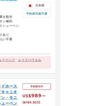
日本語
予約券印刷不要
園を観光
オン確約
スシューベン
りあり
払い不要
ューベンド
レイクパウエル
ッドホース
予約受付中
ドキャニオ
989～
US$
オン・モニ
(¥160,923)
シューベン