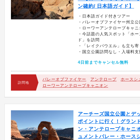
ン確約/ 日本語ガイド】
・日本語ガイド付きツアー
・バレーオブファイヤー州立公
・ローワーアンテロープキャニ
・今話題の人気スポット「ホー
ド」を訪問
・「レイクパウエル」も立ち寄
・国立公園訪問なし・入場料支
4日前までキャンセル無料
バレーオブファイヤー
アンテロープ
ホースシ
訪問地
ローワーアンテロープキャニオン
アーチーズ国立公園とデ
ポイントに行く！グラン
ン・アンテロープキャニ
ュメントバレー・ホース