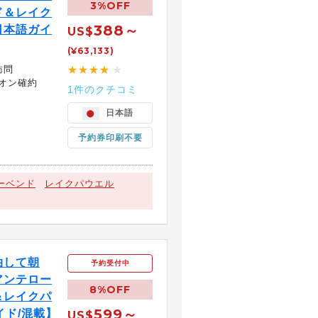
3%OFF
ド＆レイク
388～
日本語ガイ
US$
(¥63,133)
訪問
★★★★
★
オン確約
1件のクチコミ
日本語
予約券印刷不要
ーベンド
レイクパウエル
泊して朝
予約受付中
アンテロー
8%OFF
＆レイクパ
599～
イド/混載】
US$