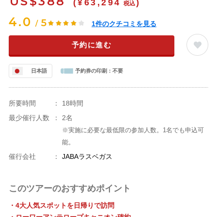
US$
388
(¥63,294
)
税込
4.0
5
/
1
件のクチコミを見る
予約に進む
日本語
予約券の印刷：
不要
所要時間
：
18時間
最少催行人数
：
2名
※実施に必要な最低限の参加人数。1名でも申込可
能。
催行会社
：
JABAラスベガス
このツアーのおすすめポイント
・4大人気スポットを日帰りで訪問