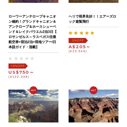
ローワーアンテロープキャニオ
ヘリで視界良好！！エアーズロ
ン確約！グランドキャニオン＆
ック遊覧飛行
アンテロープ＆ホースシューベ
ンド＆レイクパウエル2泊3日【
ロサンゼルス～ラスベガス往復
OFF
5%
航空券+宿泊2泊+現地ツアー/日
A$205～
本語ガイド・混載】
(¥23,546)
OFF
10%
US$750～
(¥122,348)