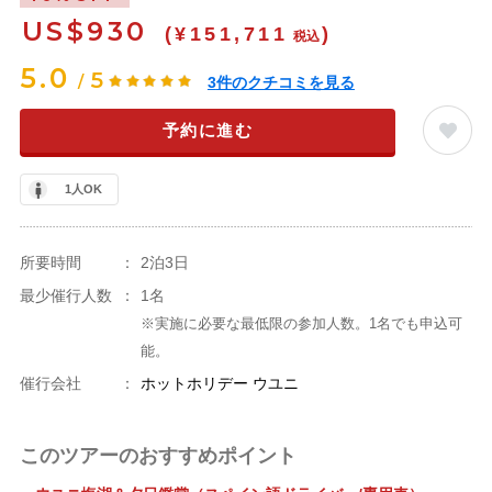
US$
930
(¥151,711
)
税込
5.0
5
/
3
件のクチコミを見る
予約に進む
1人OK
所要時間
：
2泊3日
最少催行人数
：
1名
※実施に必要な最低限の参加人数。1名でも申込可
能。
催行会社
：
ホットホリデー ウユニ
このツアーのおすすめポイント