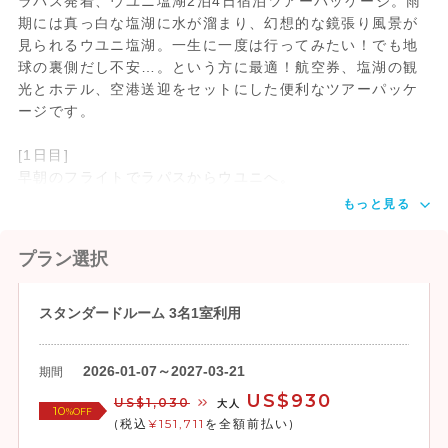
ラパス発着、ウユニ塩湖2泊4日宿泊ツアーパッケージ。雨
期には真っ白な塩湖に水が溜まり、幻想的な鏡張り風景が
見られるウユニ塩湖。一生に一度は行ってみたい！でも地
球の裏側だし不安…。という方に最適！航空券、塩湖の観
光とホテル、空港送迎をセットにした便利なツアーパッケ
ージです。
[1日目]
早朝のフライトでラパスからウユニへ。
もっと見る
プラン選択
スタンダードルーム 3名1室利用
2026-01-07～2027-03-21
期間
US$930
US$1,030
大人
10
%OFF
(税込
¥151,711
を全額前払い)