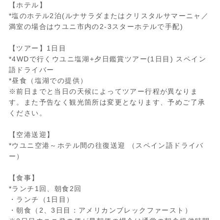
【ホテル】
*塩のホテル2泊(ルナサラダまたはクリスタルサマーニャ／
満室の場合はウユニ市内の2-3スターホテルで手配)
【ツアー】1日目
*4WDで行くウユニ塩湖+夕日鑑賞ツアー(1日目) スペイン
語ドライバー
*昼食（塩湖での提供）
※前日までと当日の天候によってツアー行程が異なりま
す。また予告なく観光箇所は変更となります、予めご了承
ください。
【空港送迎】
*ウユニ空港～ホテル間の往復送迎 （スペイン語ドライバ
ー）
【食事】
*ランチ1回、朝食2回
・ランチ（1日目）
・朝食（2、3日目：アメリカンブレックファースト）