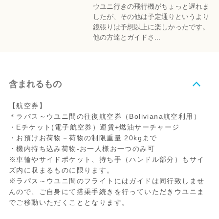
ウユニ行きの飛行機がちょっと遅れま
したが、その他は予定通りというより
鏡張りは予想以上に楽しかったです。
他の方達とガイドさ...
含まれるもの
【航空券】
＊ラパス～ウユニ間の往復航空券（Boliviana航空利用）
・Eチケット(電子航空券）運賃+燃油サーチャージ
・お預けお荷物－荷物の制限重量 20kgまで
・機内持ち込み荷物-お一人様お一つのみ可
※車輪やサイドポケット、持ち手（ハンドル部分）もサイ
ズ内に収まるものに限ります。
※ラパス～ウユニ間のフライトにはガイドは同行致しませ
んので、ご自身にて搭乗手続きを行っていただきウユニま
でご移動いただくこととなります。