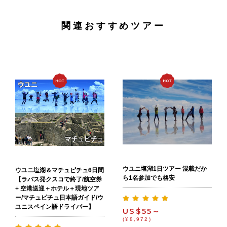
関連おすすめツアー
ウユニ塩湖1日ツアー 混載だか
ウユニ塩湖＆マチュピチュ6日間
ら1名参加でも格安
【ラパス発クスコで終了/航空券
+ 空港送迎＋ホテル＋現地ツア
ー/マチュピチュ日本語ガイド/ウ
ユニスペイン語ドライバー】
US$55～
(¥8,972)