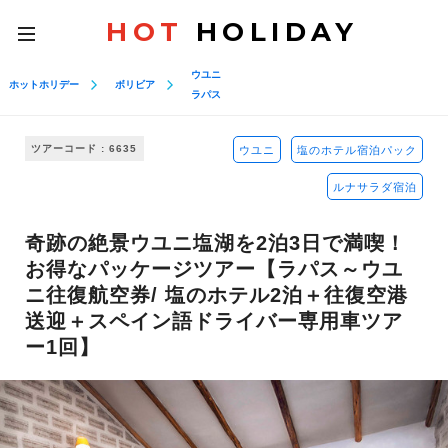
HOT
HOLIDAY
toggle
navigation
ウユニ
ホットホリデー
ボリビア
ラパス
ツアーコード : 6635
ウユニ
塩のホテル宿泊パック
ルナサラダ宿泊
奇跡の絶景ウユニ塩湖を2泊3日で満喫！
お得なパッケージツアー【ラパス～ウユ
ニ往復航空券/ 塩のホテル2泊＋往復空港
送迎＋スペイン語ドライバー専用車ツア
ー1回】