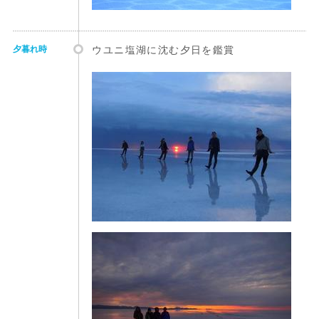
夕暮れ時
ウユニ塩湖に沈む夕日を鑑賞