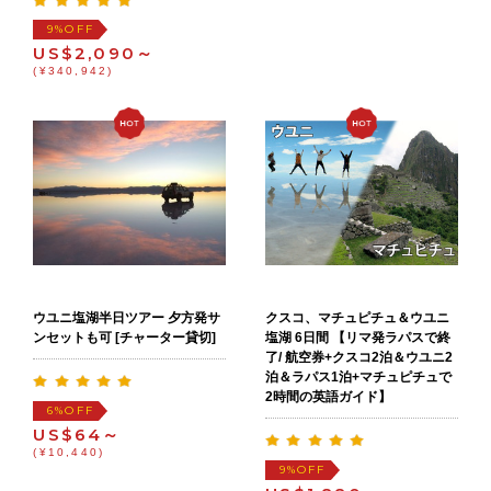
OFF
9%
US$2,090～
(¥340,942)
ウユニ塩湖半日ツアー 夕方発サ
クスコ、マチュピチュ＆ウユニ
ンセットも可 [チャーター貸切]
塩湖 6日間 【リマ発ラパスで終
了/ 航空券+クスコ2泊＆ウユニ2
泊＆ラパス1泊+マチュピチュで
2時間の英語ガイド】
OFF
6%
US$64～
(¥10,440)
OFF
9%