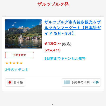
ザルツブルク発
ザルツブルグ市内徒歩観光＆ザ
ルツカンマーグート【日本語ガ
イド /5月～9月】
130～
€
(税込)
(¥24,455)
予約受付中
3日前までキャンセル無料
★★★★★
2件のクチコミ
予約券の印刷：
不要
日本語
1