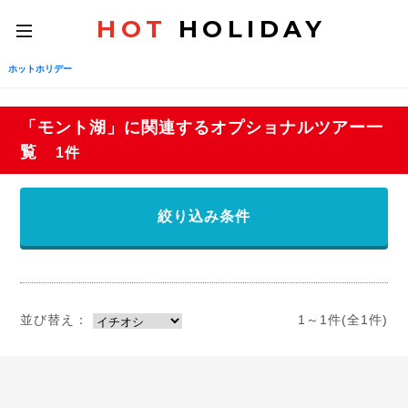
HOT
HOLIDAY
toggle
navigation
ホットホリデー
「モント湖」に関連するオプショナルツアー一
覧
1件
絞り込み条件
並び替え：
1～1件(全1件)