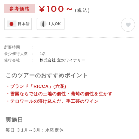
¥100～
参考価格
(税込)
日本語
1人OK
所要時間
：
最少催行人数
：
1名
催行会社
：
株式会社 宝水ワイナリー
このツアーのおすすめポイント
・ブランド「RICCA」(六花)
・雪国ならではの土地の個性・葡萄の個性を生かす
・テロワールの溶け込んだ、手工芸のワイン
実施日
毎日 ※1月～3月：水曜定休