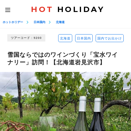
HOT
HOLIDAY
toggle
navigation
ホットホリデー
日本国内
北海道
ツアーコード : 9200
北海道
日本国内
国内でお出かけ
雪国ならではのワインづくり「宝水ワイ
ナリー」訪問！【北海道岩見沢市】