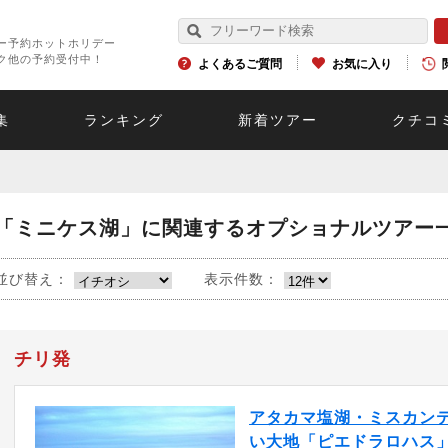
ー予約ホットホリデー
ク他の予約受付中！
よくあるご質問
お気に入り
集
ランキング
新着ツアー
クチコ
「ミニケス湖」に関連するオプショナルツアー
並び替え：
表示件数：
チリ発
アタカマ塩湖・ミスカン
い大地「ピエドラロハス」