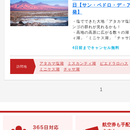
日【サン・ペドロ・デ・
発】
・塩でできた大地「アタカマ塩
ンゴの群れが見れるかも！
・高地の高原に広がる数々の湖
ィ湖」「ミニケス湖」「チャサ
4日前までキャンセル無料
アタカマ塩湖
ミスカンティ湖
ピエドラロハス
訪問地
ミニケス湖
チャサ湖
1
航空券も手配