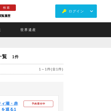
ログイン
閲覧履歴
ミ
世界遺産
一覧
1件
1～1件(全1件)
ティ湖・赤
予約受付中
を巡る1