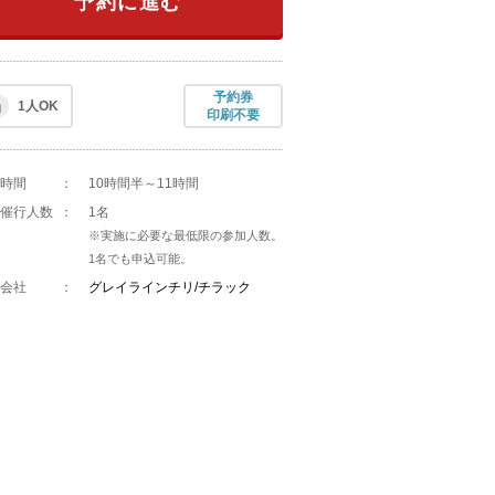
予約に進む
予約券
1人OK
印刷不要
時間
：
10時間半～11時間
催行人数
：
1名
※実施に必要な最低限の参加人数。
1名でも申込可能。
会社
：
グレイラインチリ/チラック