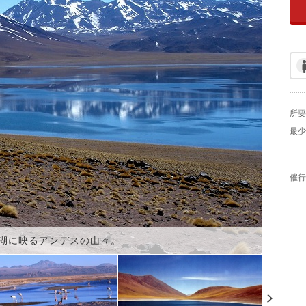
所要
最少
催行
湖に映るアンデスの山々。