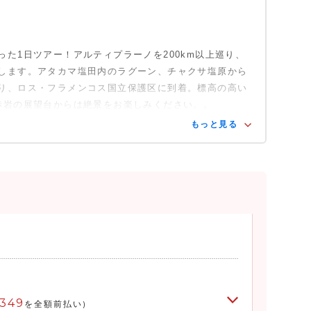
た1日ツアー！アルティプラーノを200km以上巡り、
します。アタカマ塩田内のラグーン、チャクサ塩原から
り、ロス・フラメンコス国立保護区に到着。標高の高い
赤岩の展望台からは絶景をお楽しみください。。
もっと見る
,349
を全額前払い)