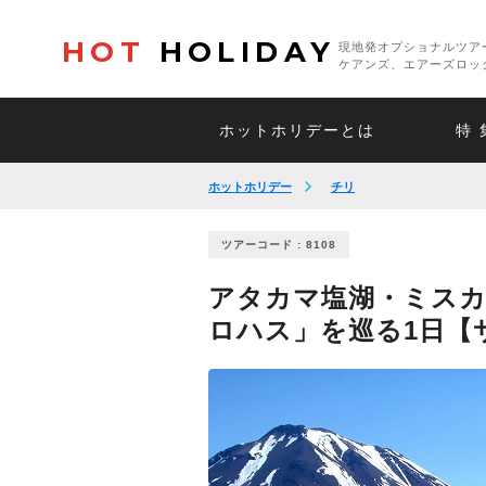
HOT
HOLIDAY
現地発オプショナルツア
ケアンズ、エアーズロッ
ホットホリデーとは
特 
ホットホリデー
チリ
ツアーコード : 8108
アタカマ塩湖・ミス
ロハス」を巡る1日【