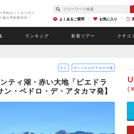
ー予約ホットホリデー
ク他の予約受付中！
よくあるご質問
お気に入り
集
ランキング
新着ツアー
クチコ
チリ
サンペドロデアタカマ発
U
カンティ湖・赤い大地「ピエドラ
(
サン・ペドロ・デ・アタカマ発】