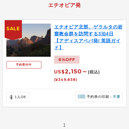
エチオピア発
エチオピア北部、ゲラルタの岩
SALE
窟教会群を訪問する3泊4日
【アディスアベバ発/ 英語ガイ
ド】
6%OFF
予約受付中
2,150～
US$
(税込)
(¥349,838)
予約券の印刷：
不要
1人OK
1