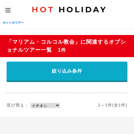
HOT
HOLIDAY
toggle
navigation
ホットホリデー
「マリアム・コルコル教会」に関連するオプシ
ョナルツアー一覧
1件
絞り込み条件
並び替え：
1～1件(全1件)