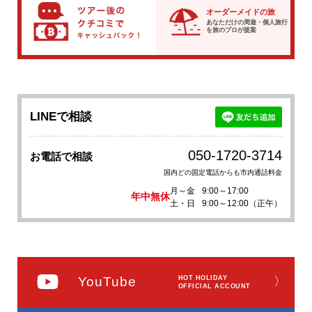
オーダーメイドの旅
あなただけの周遊・個人旅行
を
旅のプロが提案
LINEで相談
050-1720-3714
お電話で相談
国内どの固定電話からも市内通話料金
月～金
9:00～17:00
年中無休
土・日
9:00～12:00（正午）
YouTube
HOT HOLIDAY
〉
OFFICIAL ACCOUNT