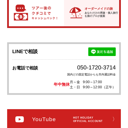
オーダーメイドの旅
あなただけの周遊・個人旅行
を
旅のプロが提案
LINEで相談
050-1720-3714
お電話で相談
国内どの固定電話からも市内通話料金
月～金
9:00～17:00
年中無休
土・日
9:00～12:00（正午）
YouTube
HOT HOLIDAY
〉
OFFICIAL ACCOUNT