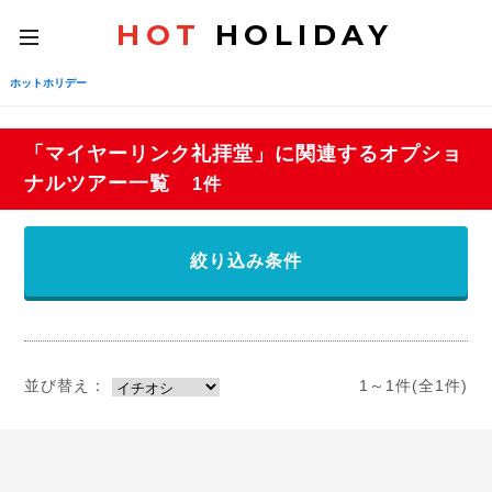
HOT
HOLIDAY
toggle
navigation
ホットホリデー
「マイヤーリンク礼拝堂」に関連するオプショ
ナルツアー一覧
1件
絞り込み条件
並び替え：
1～1件(全1件)