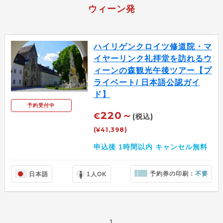
ウィーン発
ハイリゲンクロイツ修道院・マ
イヤーリンク礼拝堂を訪れるウ
ィーンの森観光午後ツアー【プ
ライベート/ 日本語公認ガイ
ド】
予約受付中
220～
€
(税込)
(¥41,398)
申込後 1時間以内 キャンセル無料
予約券の印刷：
不要
日本語
1人OK
1