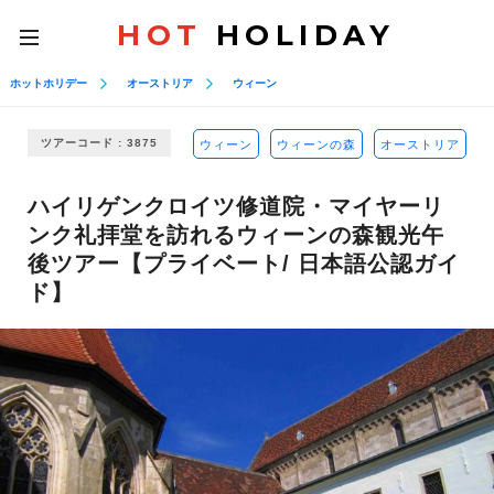
HOT
HOLIDAY
toggle
navigation
ホットホリデー
オーストリア
ウィーン
ツアーコード : 3875
ウィーン
ウィーンの森
オーストリア
ハイリゲンクロイツ修道院・マイヤーリ
ンク礼拝堂を訪れるウィーンの森観光午
後ツアー【プライベート/ 日本語公認ガイ
ド】