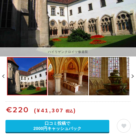
ハイリゲンクロイツ修道院
€
220
(¥41,307
)
税込
口コミ投稿で
2000円キャッシュバック