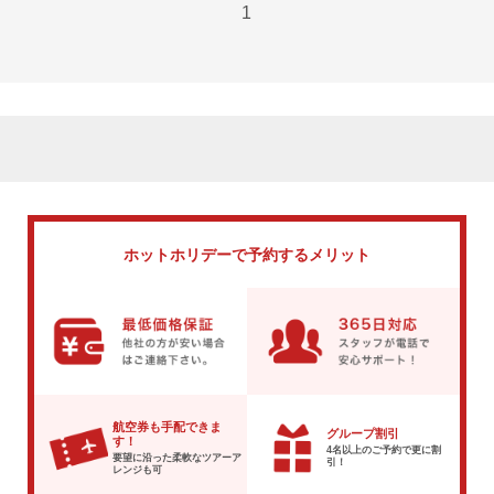
1
ホットホリデーで
予約するメリット
航空券も手配できま
グループ割引
す！
4名以上のご予約で
更に割
要望に沿った柔軟な
ツアーア
引！
レンジも可