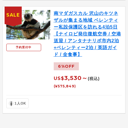
南マダガスカル 沢山のキツネ
SALE
ザルが集まる地域 ベレンティ
ー私設保護区を訪れる4泊5日
【ナイロビ発往復航空券 / 空港
送迎 / アンタナナリボ市内2泊
+ベレンティー2泊 / 英語ガイ
予約受付中
ド / 全食事】
6%OFF
3,530～
US$
(税込)
(¥575,849)
1人OK