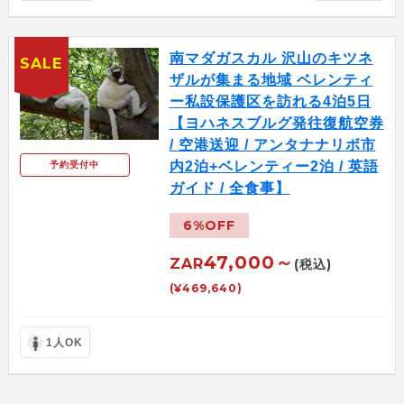
南マダガスカル 沢山のキツネ
SALE
ザルが集まる地域 ベレンティ
ー私設保護区を訪れる4泊5日
【ヨハネスブルグ発往復航空券
/ 空港送迎 / アンタナナリボ市
内2泊+ベレンティー2泊 / 英語
予約受付中
ガイド / 全食事】
6%OFF
47,000～
ZAR
(税込)
(¥469,640)
1人OK