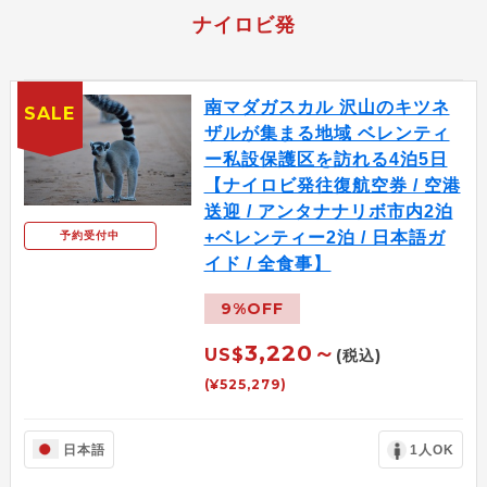
ナイロビ発
南マダガスカル 沢山のキツネ
SALE
ザルが集まる地域 ベレンティ
ー私設保護区を訪れる4泊5日
【ナイロビ発往復航空券 / 空港
送迎 / アンタナナリボ市内2泊
+ベレンティー2泊 / 日本語ガ
予約受付中
イド / 全食事】
9%OFF
3,220～
US$
(税込)
(¥525,279)
日本語
1人OK