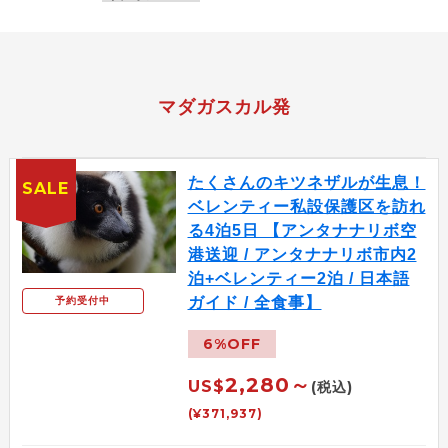
マダガスカル発
たくさんのキツネザルが生息！
SALE
ベレンティー私設保護区を訪れ
る4泊5日 【アンタナナリボ空
港送迎 / アンタナナリボ市内2
泊+ベレンティー2泊 / 日本語
ガイド / 全食事】
予約受付中
6%OFF
2,280～
US$
(税込)
(¥371,937)