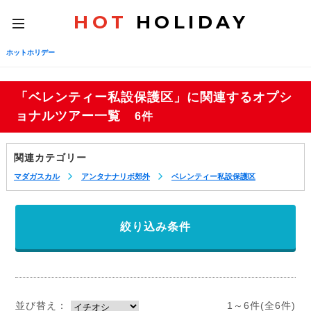
HOT
HOLIDAY
toggle
navigation
ホットホリデー
「ベレンティー私設保護区」に関連するオプシ
ョナルツアー一覧
6件
関連カテゴリー
マダガスカル
アンタナナリボ郊外
ベレンティー私設保護区
絞り込み条件
並び替え：
1～6件(全6件)