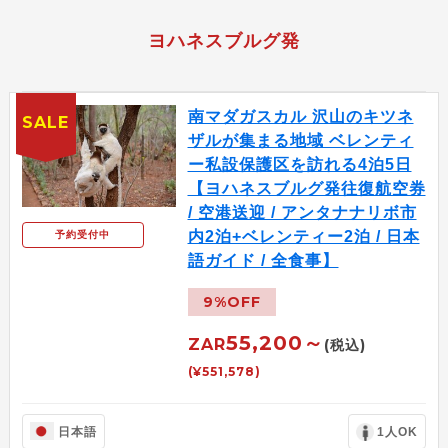
ヨハネスブルグ発
南マダガスカル 沢山のキツネ
SALE
ザルが集まる地域 ベレンティ
ー私設保護区を訪れる4泊5日
【ヨハネスブルグ発往復航空券
/ 空港送迎 / アンタナナリボ市
内2泊+ベレンティー2泊 / 日本
予約受付中
語ガイド / 全食事】
9%OFF
55,200～
ZAR
(税込)
(¥551,578)
日本語
1人OK