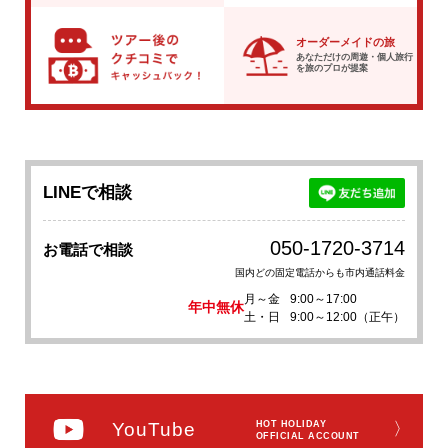
オーダーメイドの旅
あなただけの周遊・個人旅行
を
旅のプロが提案
LINEで相談
050-1720-3714
お電話で相談
国内どの固定電話からも市内通話料金
月～金
9:00～17:00
年中無休
土・日
9:00～12:00（正午）
YouTube
HOT HOLIDAY
〉
OFFICIAL ACCOUNT