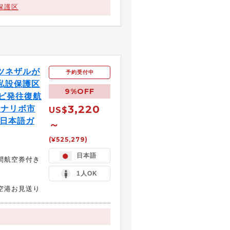
保護区
ツネザルが
予約受付中
私設保護区
9%OFF
ロビ発往復航
3,220
タナナリボ市
US$
 日本語ガ
～
(¥525,279)
日本語
間航空券付き
1人OK
空港お見送り