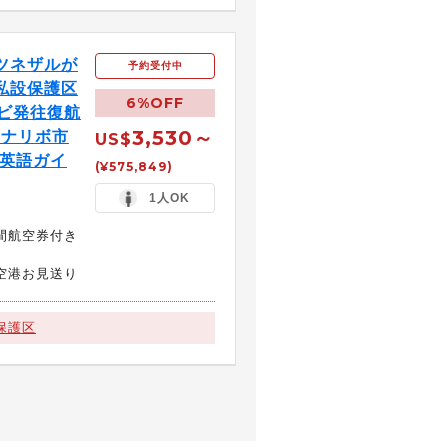
ツネザルが
予約受付中
私設保護区
6%OFF
ロビ発往復航
3,530～
タナナリボ市
US$
 英語ガイ
(¥575,849)
1人OK
間航空券付き
空港お見送り
保護区