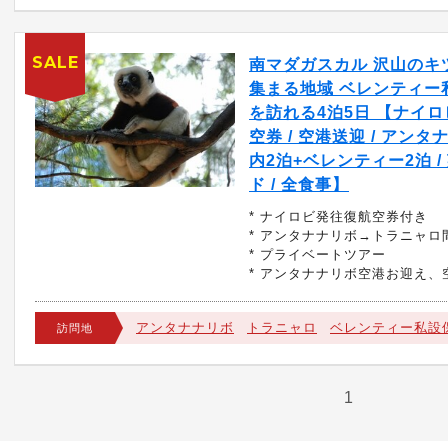
SALE
南マダガスカル 沢山のキ
集まる地域 ベレンティー
を訪れる4泊5日 【ナイ
空券 / 空港送迎 / アン
内2泊+ベレンティー2泊 /
ド / 全食事】
* ナイロビ発往復航空券付き
* アンタナナリボ→トラニャロ
* プライベートツアー
* アンタナナリボ空港お迎え、
アンタナナリボ
トラニャロ
ベレンティー私設
訪問地
1