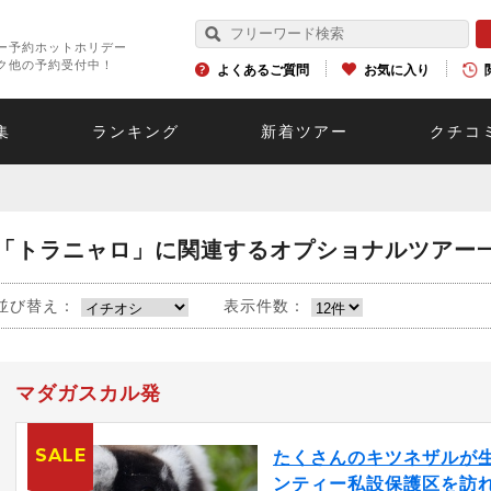
ー予約ホットホリデー
ク他の予約受付中！
よくあるご質問
お気に入り
集
ランキング
新着ツアー
クチコ
「トラニャロ」に関連するオプショナルツアー
並び替え：
表示件数：
マダガスカル発
SALE
たくさんのキツネザルが
ンティー私設保護区を訪れ