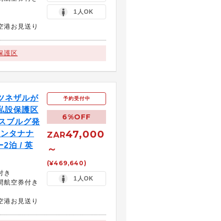
1人OK
空港お見送り
保護区
ツネザルが
予約受付中
私設保護区
6%OFF
ネスブルグ発
47,000
 アンタナナ
ZAR
泊 / 英
～
(¥469,640)
付き
1人OK
間航空券付き
空港お見送り