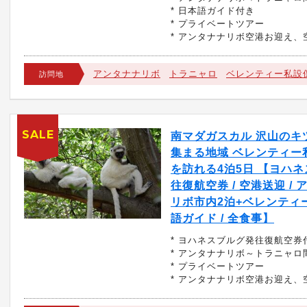
* 日本語ガイド付き
* プライベートツアー
* アンタナナリボ空港お迎え、
アンタナナリボ
トラニャロ
ベレンティー私設
訪問地
SALE
南マダガスカル 沢山のキ
集まる地域 ベレンティー
を訪れる4泊5日 【ヨハ
往復航空券 / 空港送迎 /
リボ市内2泊+ベレンティー2
語ガイド / 全食事】
* ヨハネスブルグ発往復航空券
* アンタナナリボ～トラニャロ
* プライベートツアー
* アンタナナリボ空港お迎え、