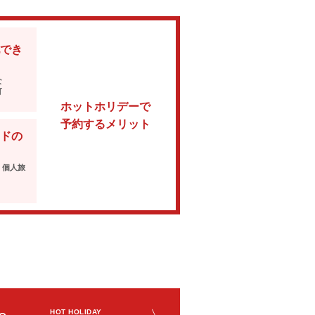
でき
な
可
ホットホリデーで
予約するメリット
ドの
・個人旅
HOT HOLIDAY