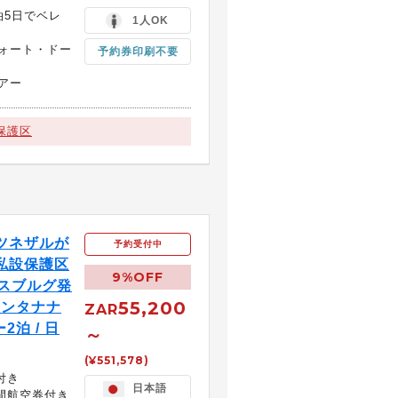
泊5日でベレ
1人OK
ォート・ドー
予約券印刷不要
アー
保護区
ツネザルが
予約受付中
私設保護区
9%OFF
ネスブルグ発
55,200
 アンタナナ
ZAR
泊 / 日
～
(¥551,578)
付き
日本語
間航空券付き