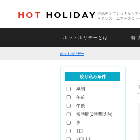
HOT
HOLIDAY
現地発オプショナルツア
ケアンズ、エアーズロッ
ホットホリデーとは
特 
ホットホリデー
絞り込み条件
早朝
午前
午後
短時間(2時間以内)
夜
1日
2日以上