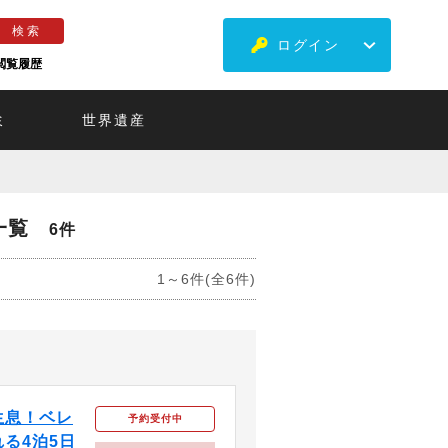
ログイン
閲覧履歴
ミ
世界遺産
一覧
6件
1～6件(全6件)
生息！ベレ
予約受付中
る4泊5日