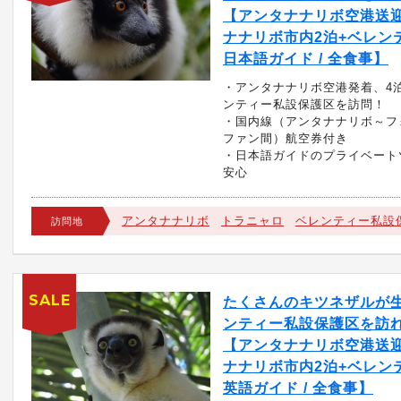
【アンタナナリボ空港送迎 
ナナリボ市内2泊+ベレンテ
日本語ガイド / 全食事】
・アンタナナリボ空港発着、4
ンティー私設保護区を訪問！
・国内線（アンタナナリボ～フ
ファン間）航空券付き
・日本語ガイドのプライベート
安心
アンタナナリボ
トラニャロ
ベレンティー私設
訪問地
SALE
たくさんのキツネザルが
ンティー私設保護区を訪れ
【アンタナナリボ空港送迎 
ナナリボ市内2泊+ベレンテ
英語ガイド / 全食事】