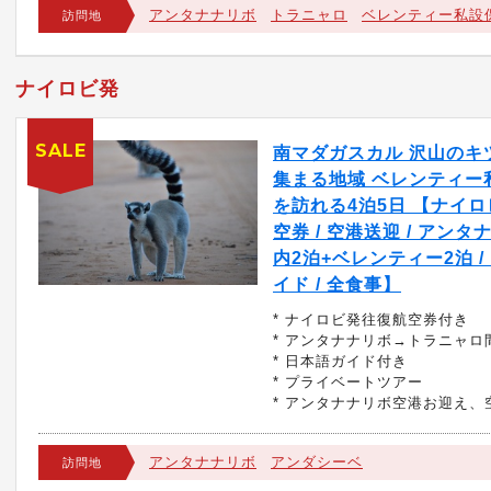
アンタナナリボ
トラニャロ
ベレンティー私設
訪問地
ナイロビ発
SALE
南マダガスカル 沢山のキ
集まる地域 ベレンティー
を訪れる4泊5日 【ナイ
空券 / 空港送迎 / アン
内2泊+ベレンティー2泊 /
イド / 全食事】
* ナイロビ発往復航空券付き
* アンタナナリボ→トラニャロ
* 日本語ガイド付き
* プライベートツアー
* アンタナナリボ空港お迎え、
アンタナナリボ
アンダシーベ
訪問地