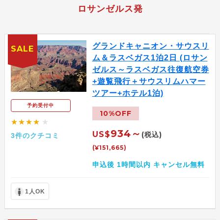
ロサンゼルス発
グランドキャニオン・サウスリ
SALE
ム＆ラスベガス1泊2日 (ロサン
ゼルス～ラスベガス往復航空券
+遊覧飛行＋サウスリムハマー
ツアー+ホテル1泊)
予約受付中
10%OFF
★★★★
★
934～
US$
(税込)
3件のクチコミ
(¥151,665)
申込後 1時間以内 キャンセル無料
1人OK