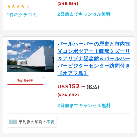
(¥45,954)
★★★★
★
2日前までキャンセル無料
1件のクチコミ
パールハーバーの歴史と市内観
光コンボツアー！戦艦ミズーリ
＆アリゾナ記念館＆パールハー
バービジターセンター訪問付き
【オアフ島】
予約受付中
152～
US$
(税込)
(¥24,682)
2日前までキャンセル無料
予約券の印刷：
不要