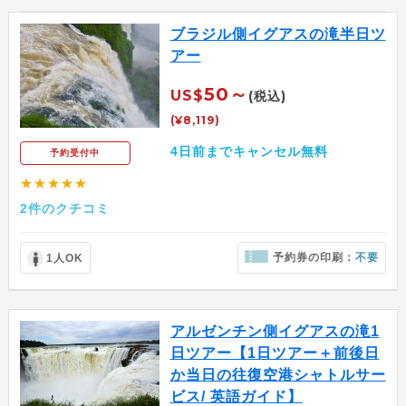
ブラジル側イグアスの滝半日ツ
アー
50～
US$
(税込)
(¥8,119)
4日前までキャンセル無料
予約受付中
★★★★★
2件のクチコミ
予約券の印刷：
不要
1人OK
アルゼンチン側イグアスの滝1
日ツアー【1日ツアー＋前後日
か当日の往復空港シャトルサー
ビス/ 英語ガイド】