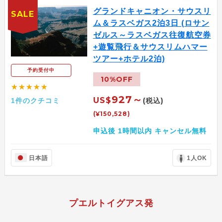
グランドキャニオン・サウスリ
SALE
ム＆ラスベガス2泊3日 (ロサン
ゼルス～ラスベガス往復航空券
+遊覧飛行＆サウスリムハマー
ツアー+ホテル2泊)
予約受付中
10%OFF
★★★★★
927～
US$
(税込)
1件のクチコミ
(¥150,528)
申込後 1時間以内 キャンセル無料
日本語
1人OK
プエルトイグアス発