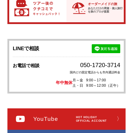
オーダーメイドの旅
あなただけの周遊・個人旅行
を
旅のプロが提案
LINEで相談
050-1720-3714
お電話で相談
国内どの固定電話からも市内通話料金
月～金
9:00～17:00
年中無休
土・日
9:00～12:00（正午）
YouTube
HOT HOLIDAY
〉
OFFICIAL ACCOUNT