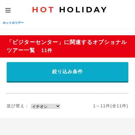
HOT
HOLIDAY
toggle
navigation
ホットホリデー
「ビジターセンター」に関連するオプショナル
ツアー一覧
11件
絞り込み条件
並び替え：
1～11件(全11件)