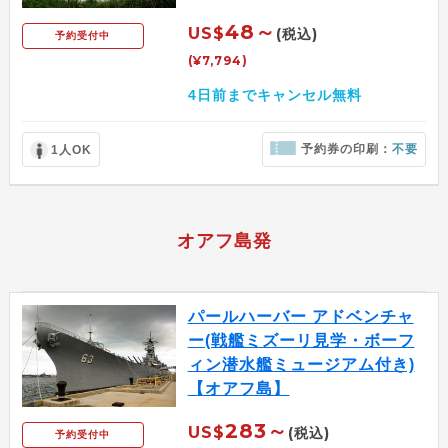
48～
US$
(税込)
予約受付中
(¥7,794)
4日前までキャンセル無料
予約券の印刷：
不要
1人OK
オアフ島発
パールハーバー アドベンチャ
ー(戦艦ミズーリ見学・ボーフ
ィン潜水艦ミュージアム付き)
【オアフ島】
283～
US$
(税込)
予約受付中