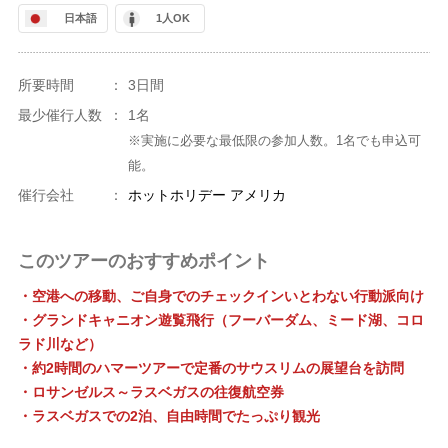
日本語
1人OK
所要時間
：
3日間
最少催行人数
：
1名
※実施に必要な最低限の参加人数。1名でも申込可
能。
催行会社
：
ホットホリデー アメリカ
このツアーのおすすめポイント
・空港への移動、ご自身でのチェックインいとわない行動派向け
・グランドキャニオン遊覧飛行（フーバーダム、ミード湖、コロ
ラド川など）
・約2時間のハマーツアーで定番のサウスリムの展望台を訪問
・ロサンゼルス～ラスベガスの往復航空券
・ラスベガスでの2泊、自由時間でたっぷり観光