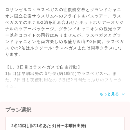
ロサンゼルス～ラスベガスの往復航空券とグランドキャニ
オン国立公園サウスリムへのフライト＆バスツアー、ラス
ベガスでのホテル2泊を組み合わせたホットホリデーオリジ
ナルのツアーパッケージ。グランドキャニオンの観光ツア
ー以外はガイドの同行はありませんが、ラスベガスとグラ
ンドキャニオンを両方楽しめる盛り沢山の3日間。ラスベガ
スでの2泊はルクソール･ラスベガスまたは同等クラスにな
ります。
【1、3日目はラスベガスで自由行動】
1日目は早朝出発の直行便(約1時間)でラスベガスへ。ま
た、3日目も夜便利用なのでほぼ2日間たっぷりのフリータ
イム。
もっと見る
プラン選択
2名1室利用の1名あたり(日〜木曜日出発)