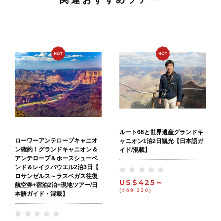
関連おすすめツアー
ルート66と世界遺産グランドキ
ローワーアンテロープキャニオ
ャニオン1泊2日観光【日本語ガ
ン確約！グランドキャニオン＆
イド/混載】
アンテロープ＆ホースシューベ
ンド＆レイクパウエル2泊3日【
ロサンゼルス～ラスベガス往復
US$425～
航空券+宿泊2泊+現地ツアー/日
(¥69,330)
本語ガイド・混載】