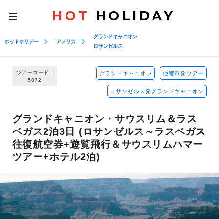
HOT
HOLIDAY
toggle
navigation
グランドキャニオン
ホットホリデー
アメリカ
ロサンゼルス
ツアーコード :
グランドキャニオン
他都市発ツアー
5872
ロサンゼルス発グランドキャニオン
グランドキャニオン・サウスリム＆ラス
ベガス2泊3日 (ロサンゼルス～ラスベガス
往復航空券+遊覧飛行＆サウスリムハマー
ツアー+ホテル2泊)