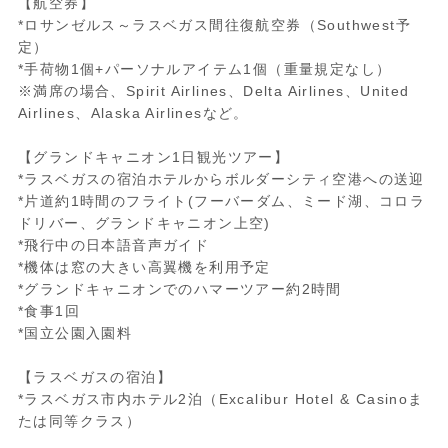
【航空券】
*ロサンゼルス～ラスベガス間往復航空券（Southwest予
定）
*手荷物1個+パーソナルアイテム1個（重量規定なし）
※満席の場合、Spirit Airlines、Delta Airlines、United
Airlines、Alaska Airlinesなど。
【グランドキャニオン1日観光ツアー】
*ラスベガスの宿泊ホテルからボルダーシティ空港への送迎
*片道約1時間のフライト(フーバーダム、ミード湖、コロラ
ドリバー、グランドキャニオン上空)
*飛行中の日本語音声ガイド
*機体は窓の大きい高翼機を利用予定
*グランドキャニオンでのハマーツアー約2時間
*食事1回
*国立公園入園料
【ラスベガスの宿泊】
*ラスベガス市内ホテル2泊（Excalibur Hotel & Casinoま
たは同等クラス）