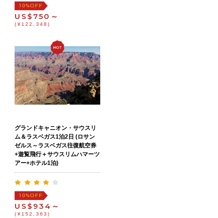
OFF
10%
US$750～
(¥122,348)
グランドキャニオン・サウスリ
ム＆ラスベガス1泊2日 (ロサン
ゼルス～ラスベガス往復航空券
+遊覧飛行＋サウスリムハマーツ
アー+ホテル1泊)
OFF
10%
US$934～
(¥152,363)