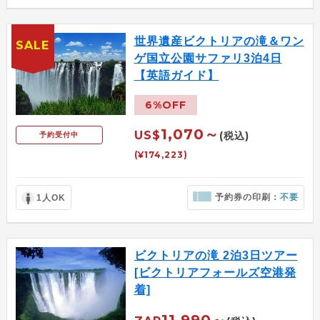
世界遺産ビクトリアの滝＆ワン
SALE
ゲ国立公園サファリ3泊4日
【英語ガイド】
6%OFF
1,070～
US$
(税込)
予約受付中
(¥174,223)
予約券の印刷：
不要
1人OK
ビクトリアの滝 2泊3日ツアー
[ビクトリアフォールズ空港発
着]
11,990～