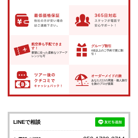
航空券も手配できま
グループ割引
す！
4名以上のご予約で
更に割
要望に沿った柔軟な
ツアーア
引！
レンジも可
オーダーメイドの旅
あなただけの周遊・個人旅行
を
旅のプロが提案
LINEで相談