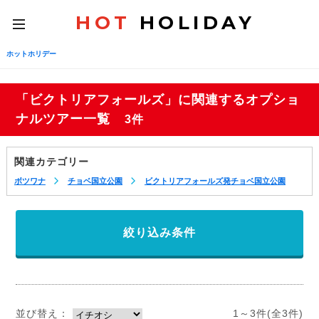
HOT
HOLIDAY
toggle
navigation
ホットホリデー
「ビクトリアフォールズ」に関連するオプショ
ナルツアー一覧
3件
関連カテゴリー
ボツワナ
チョベ国立公園
ビクトリアフォールズ発チョベ国立公園
絞り込み条件
並び替え：
1～3件(全3件)