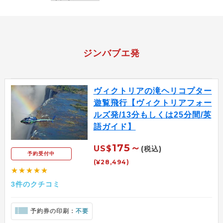
ジンバブエ発
ヴィクトリアの滝ヘリコプター
遊覧飛行【ヴィクトリアフォー
ルズ発/13分もしくは25分間/英
語ガイド】
175～
US$
(税込)
予約受付中
(¥28,494)
★★★★★
3件のクチコミ
予約券の印刷：
不要