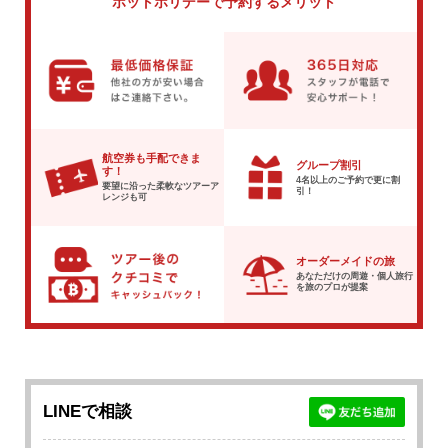
ホットホリデーで
予約するメリット
航空券も手配できま
グループ割引
す！
4名以上のご予約で
更に割
要望に沿った柔軟な
ツアーア
引！
レンジも可
オーダーメイドの旅
あなただけの周遊・個人旅行
を
旅のプロが提案
LINEで相談