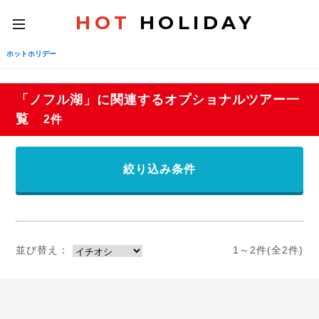
HOT
HOLIDAY
toggle
navigation
ホットホリデー
「ノフル湖」に関連するオプショナルツアー一
覧
2件
絞り込み条件
並び替え：
1～2件(全2件)