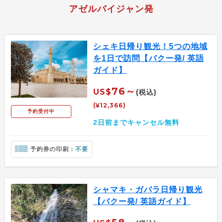
アゼルバイジャン発
シェキ日帰り観光！5つの地域
を1日で訪問【バクー発/ 英語
ガイド】
76～
US$
(税込)
(¥12,366)
予約受付中
2日前までキャンセル無料
予約券の印刷：
不要
シャマキ・ガバラ日帰り観光
【バクー発/ 英語ガイド】