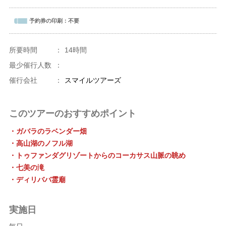
予約券の印刷：
不要
所要時間
：
14時間
最少催行人数
：
催行会社
：
スマイルツアーズ
このツアーのおすすめポイント
・ガバラのラベンダー畑
・高山湖のノフル湖
・トゥファンダグリゾートからのコーカサス山脈の眺め
・七美の滝
・ディリババ霊廟
実施日