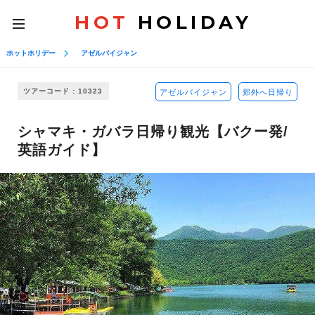
HOT
HOLIDAY
toggle
navigation
ホットホリデー
アゼルバイジャン
ツアーコード : 10323
アゼルバイジャン
郊外へ日帰り
シャマキ・ガバラ日帰り観光【バクー発/
英語ガイド】