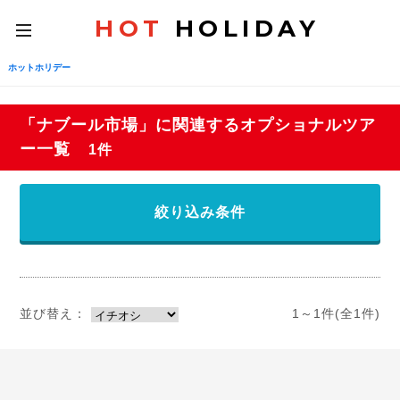
HOT
HOLIDAY
toggle
navigation
ホットホリデー
「ナブール市場」に関連するオプショナルツア
ー一覧
1件
絞り込み条件
並び替え：
1～1件(全1件)