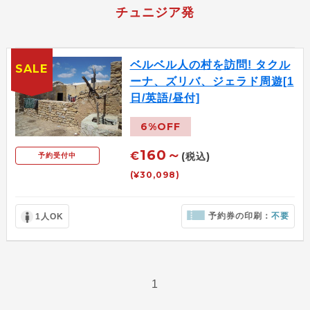
チュニジア発
ベルベル人の村を訪問! タクル
SALE
ーナ、ズリバ、ジェラド周遊[1
日/英語/昼付]
6%OFF
160～
€
(税込)
予約受付中
(¥30,098)
予約券の印刷：
不要
1人OK
1