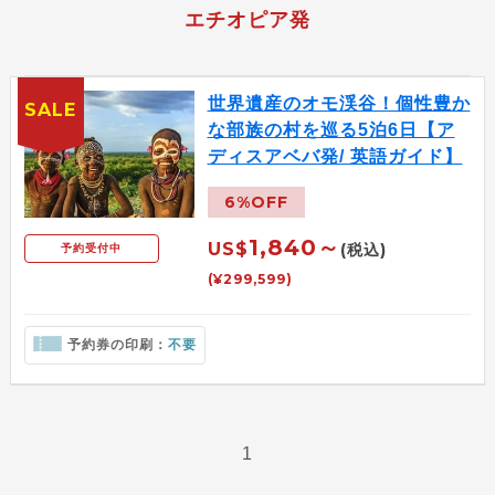
エチオピア発
世界遺産のオモ渓谷！個性豊か
SALE
な部族の村を巡る5泊6日【ア
ディスアベバ発/ 英語ガイド】
6%OFF
1,840～
US$
(税込)
予約受付中
(¥299,599)
予約券の印刷：
不要
1