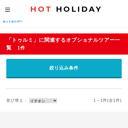
HOT
HOLIDAY
toggle
navigation
ホットホリデー
「トゥルミ」に関連するオプショナルツアー一
覧
1件
絞り込み条件
並び替え：
1～1件(全1件)