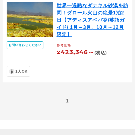
世界一過酷なダナキル砂漠を訪
問！ダロール火山の絶景1泊2
日【アディスアベバ発/英語ガ
イド/ 1月～3月、10月～12月
限定】
参考価格
お問い合わせください
423,346～
¥
(税込)
1人OK
1