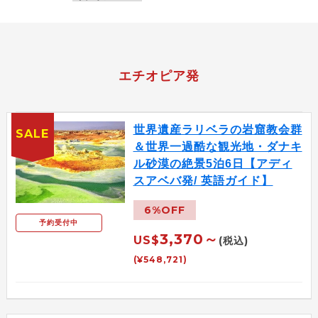
エチオピア発
世界遺産ラリベラの岩窟教会群
SALE
＆世界一過酷な観光地・ダナキ
ル砂漠の絶景5泊6日【アディ
スアベバ発/ 英語ガイド】
6%OFF
予約受付中
3,370～
US$
(税込)
(¥548,721)