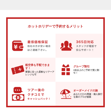
ホットホリデーで
予約するメリット
航空券も手配できま
グループ割引
す！
4名以上のご予約で
更に割
要望に沿った柔軟な
ツアーア
引！
レンジも可
オーダーメイドの旅
あなただけの周遊・個人旅行
を
旅のプロが提案