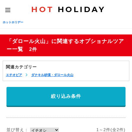
HOT
HOLIDAY
toggle
navigation
ホットホリデー
「ダロール火山」に関連するオプショナルツア
ー一覧
2件
関連カテゴリー
エチオピア
ダナキル砂漠・ダロール火山
絞り込み条件
並び替え：
1～2件(全2件)