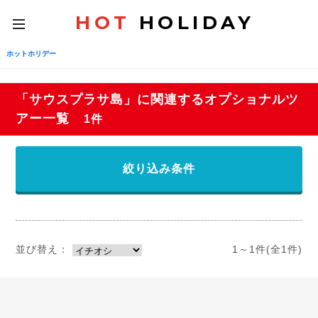
HOT
HOLIDAY
toggle
navigation
ホットホリデー
「サウスプラサ島」に関連するオプショナルツ
アー一覧
1件
絞り込み条件
並び替え：
1～1件(全1件)