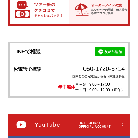
オーダーメイドの旅
あなただけの周遊・個人旅行
を
旅のプロが提案
LINEで相談
050-1720-3714
お電話で相談
国内どの固定電話からも市内通話料金
月～金
9:00～17:00
年中無休
土・日
9:00～12:00（正午）
YouTube
HOT HOLIDAY
〉
OFFICIAL ACCOUNT