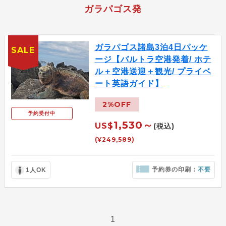
ガラパゴス発
ガラパゴス諸島3泊4日パッケ
SALE
ージ【バルトラ空港発着/ ホテ
ル＋空港送迎＋観光/ プライベ
ート英語ガイド】
2%OFF
予約受付中
1,530～
US$
(税込)
(¥249,589)
予約券の印刷：
不要
1人OK
1