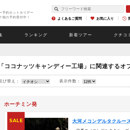
ー予約ホットホリデー
ク他の予約受付中！
よくあるご質問
お気に入り
集
ランキング
新着ツアー
クチコ
「ココナッツキャンディー工場」に関連するオ
並び替え：
表示件数：
ホーチミン発
SALE
大河メコンデルタクルー