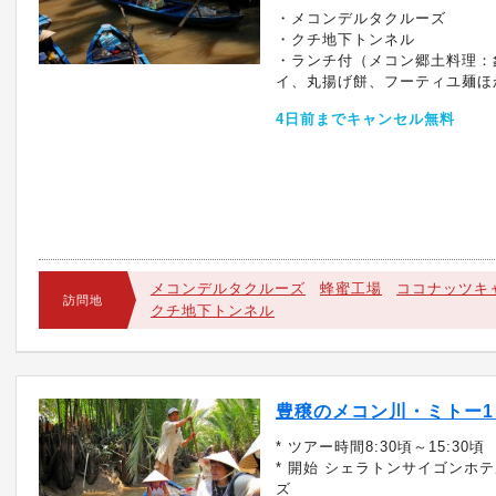
・メコンデルタクルーズ
・クチ地下トンネル
・ランチ付（メコン郷土料理：
イ、丸揚げ餅、フーティユ麺ほ
4日前までキャンセル無料
メコンデルタクルーズ
蜂蜜工場
ココナッツキ
訪問地
クチ地下トンネル
豊穣のメコン川・ミトー1
* ツアー時間8:30頃～15:30頃
* 開始 シェラトンサイゴンホ
ズ