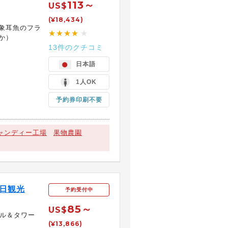
113～
US$
(¥18,434)
象耳魚のフラ
★★★★
★
か）
13件のクチコミ
日本語
1人OK
予約券印刷不要
ャンディー工場
果物農園
日観光
予約受付中
85～
US$
テル＆タワー
(¥13,866)