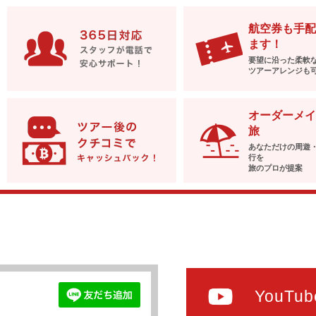
航空券も手配
ます！
要望に沿った柔軟
ツアーアレンジも
オーダーメイ
旅
あなただけの周遊
行を
旅のプロが提案
YouTub