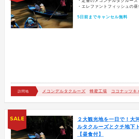
・定番のメコンデルタクルーズ
・エレファントフィッシュの昼
5日前までキャンセル無料
メコンデルタクルーズ
蜂蜜工場
ココナッツキ
訪問地
SALE
２大観光地を一日で！大
ルタクルーズとクチ地下
【昼食付】