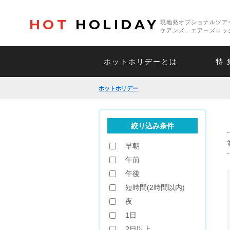
HOT
HOLIDAY
現地発オプショナルツア
ケアンズ、エアーズロッ
ホットホリデーとは
特 
ホットホリデー
絞り込み条件
早朝
午前
午後
短時間(2時間以内)
夜
1日
2日以上