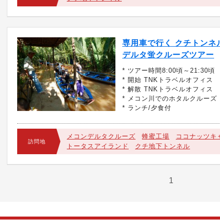
専用車で行く クチトンネ
デルタ蛍クルーズツアー
* ツアー時間8:00頃～21:30頃
* 開始 TNKトラベルオフィス
* 解散 TNKトラベルオフィス
* メコン川でのホタルクルーズ
* ランチ/夕食付
メコンデルタクルーズ
蜂蜜工場
ココナッツキ
訪問地
トータスアイランド
クチ地下トンネル
1