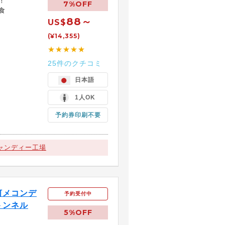
！
7%OFF
食
88～
US$
(¥14,355)
★★★★★
25件のクチコミ
日本語
1人OK
予約券印刷不要
ャンディー工場
河メコンデ
予約受付中
トンネル
5%OFF