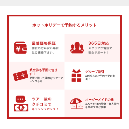
ホットホリデーで
予約するメリット
航空券も手配できま
グループ割引
す！
4名以上のご予約で
更に割
要望に沿った柔軟な
ツアーア
引！
レンジも可
オーダーメイドの旅
あなただけの周遊・個人旅行
を
旅のプロが提案