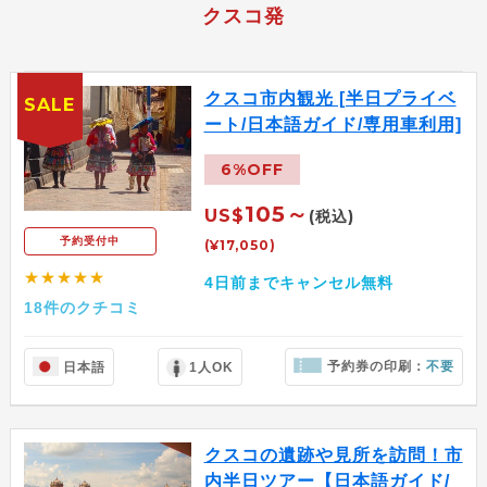
クスコ発
クスコ市内観光 [半日プライベ
SALE
ート/日本語ガイド/専用車利用]
6%OFF
105～
US$
(税込)
予約受付中
(¥17,050)
★★★★★
4日前までキャンセル無料
18件のクチコミ
予約券の印刷：
不要
日本語
1人OK
クスコの遺跡や見所を訪問！市
内半日ツアー【日本語ガイド/