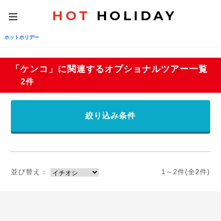
HOT
HOLIDAY
toggle
navigation
ホットホリデー
「ケンコ」に関連するオプショナルツアー一覧
2件
絞り込み条件
並び替え：
1～2件(全2件)