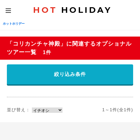
HOT
HOLIDAY
toggle
navigation
ホットホリデー
「コリカンチャ神殿」に関連するオプショナル
ツアー一覧
1件
絞り込み条件
並び替え：
1～1件(全1件)