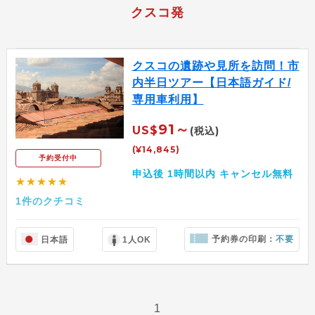
クスコ発
クスコの遺跡や見所を訪問！市
内半日ツアー【日本語ガイド/
専用車利用】
91～
US$
(税込)
(¥14,845)
予約受付中
申込後 1時間以内 キャンセル無料
★★★★★
1件のクチコミ
予約券の印刷：
不要
日本語
1人OK
1