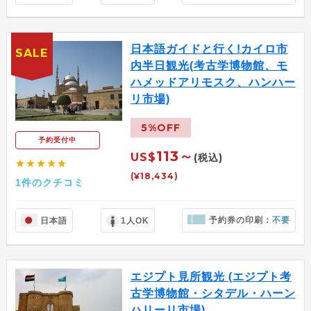
日本語ガイドと行く!カイロ市
SALE
内半日観光(考古学博物館、モ
ハメッドアリモスク、ハンハー
リ市場)
5%OFF
予約受付中
113～
US$
(税込)
★★★★★
(¥18,434)
1件のクチコミ
予約券の印刷：
不要
日本語
1人OK
エジプト見所観光 (エジプト考
古学博物館・シタデル・ハーン
ハリーリ市場)