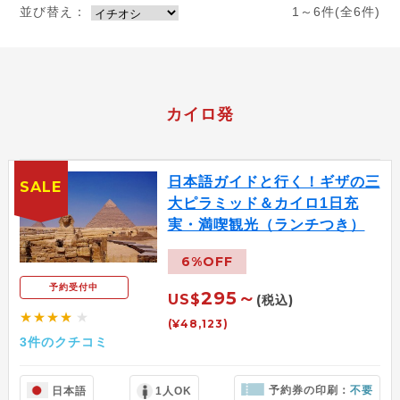
並び替え：
1～6件(全6件)
カイロ発
日本語ガイドと行く！ギザの三
SALE
大ピラミッド＆カイロ1日充
実・満喫観光（ランチつき）
6%OFF
予約受付中
295～
US$
(税込)
★★★★
★
(¥48,123)
3件のクチコミ
予約券の印刷：
不要
日本語
1人OK