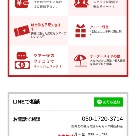
航空券も手配できま
グループ割引
す！
4名以上のご予約で
更に割
要望に沿った柔軟な
ツアーア
引！
レンジも可
オーダーメイドの旅
あなただけの周遊・個人旅行
を
旅のプロが提案
LINEで相談
050-1720-3714
お電話で相談
国内どの固定電話からも市内通話料金
月～金
9:00～17:00