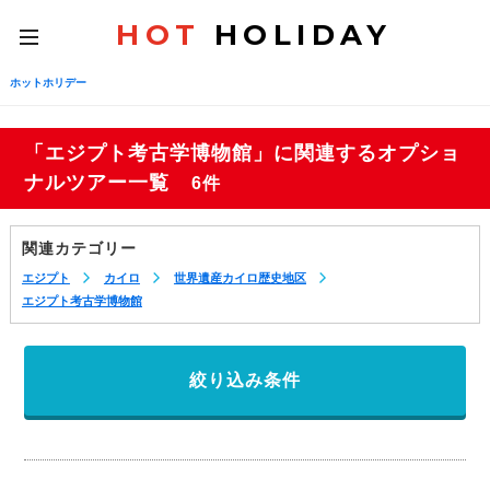
HOT
HOLIDAY
toggle
navigation
ホットホリデー
「エジプト考古学博物館」に関連するオプショ
ナルツアー一覧
6件
関連カテゴリー
エジプト
カイロ
世界遺産カイロ歴史地区
エジプト考古学博物館
絞り込み条件