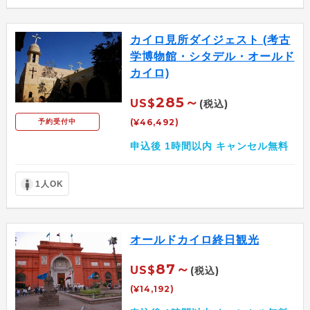
カイロ見所ダイジェスト (考古
学博物館・シタデル・オールド
カイロ)
285～
US$
(税込)
(¥46,492)
予約受付中
申込後 1時間以内 キャンセル無料
1人OK
オールドカイロ終日観光
87～
US$
(税込)
(¥14,192)