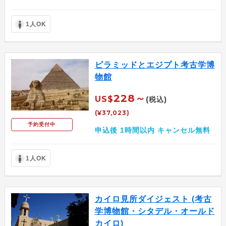
1人OK
ピラミッドとエジプト考古学博
物館
228～
US$
(税込)
(¥37,023)
予約受付中
申込後 1時間以内 キャンセル無料
1人OK
カイロ見所ダイジェスト (考古
学博物館・シタデル・オールド
カイロ)