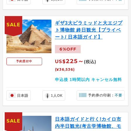
ギザ3大ピラミッドと大エジプ
SALE
ト博物館 終日観光【プライベ
ート/ 日本語ガイド】
6%OFF
225～
US$
(税込)
予約受付中
(¥36,536)
申込後 1時間以内 キャンセル無料
予約券の印刷：
不要
日本語
1人OK
日本語ガイドと行く!カイロ市
SALE
内半日観光(考古学博物館、モ