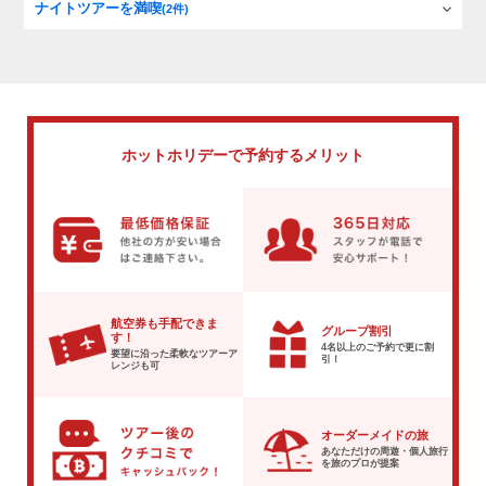
ナイトツアーを満喫
(2件)
ホットホリデーで
予約するメリット
航空券も手配できま
グループ割引
す！
4名以上のご予約で
更に割
要望に沿った柔軟な
ツアーア
引！
レンジも可
オーダーメイドの旅
あなただけの周遊・個人旅行
を
旅のプロが提案