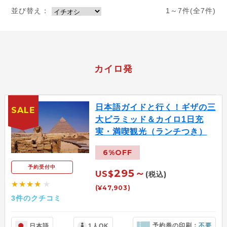
並び替え：
1～7件(全7件)
カイロ発
日本語ガイドと行く！ギザの三
SALE
大ピラミッド＆カイロ1日充
実・満喫観光（ランチつき）
6%OFF
予約受付中
295～
US$
(税込)
★★★★
★
(¥47,903)
3件のクチコミ
予約券の印刷：
不要
日本語
1人OK