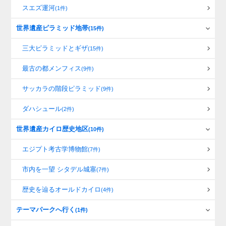
スエズ運河
(1件)
世界遺産ピラミッド地帯
(15件)
三大ピラミッドとギザ
(15件)
最古の都メンフィス
(9件)
サッカラの階段ピラミッド
(9件)
ダハシュール
(2件)
世界遺産カイロ歴史地区
(10件)
エジプト考古学博物館
(7件)
市内を一望 シタデル城塞
(7件)
歴史を辿るオールドカイロ
(4件)
テーマパークへ行く
(1件)