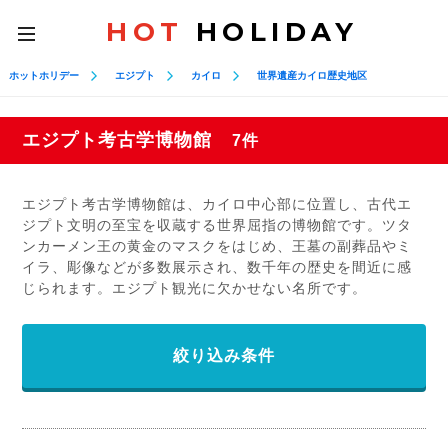
HOT
HOLIDAY
toggle
navigation
ホットホリデー
エジプト
カイロ
世界遺産カイロ歴史地区
エジプト考古学博物館
7件
エジプト考古学博物館は、カイロ中心部に位置し、古代エ
ジプト文明の至宝を収蔵する世界屈指の博物館です。ツタ
ンカーメン王の黄金のマスクをはじめ、王墓の副葬品やミ
イラ、彫像などが多数展示され、数千年の歴史を間近に感
じられます。エジプト観光に欠かせない名所です。
絞り込み条件