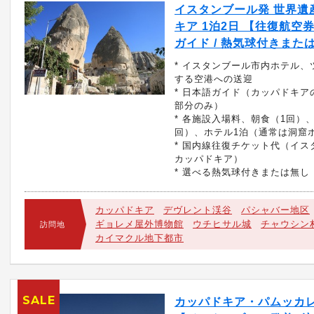
イスタンブール発 世界遺
キア 1泊2日 【往復航空券
ガイド / 熱気球付きまた
* イスタンブール市内ホテル、
する空港への送迎
* 日本語ガイド（カッパドキア
部分のみ）
* 各施設入場料、朝食（1回）
回）、ホテル1泊（通常は洞窟
* 国内線往復チケット代（イス
カッパドキア）
* 選べる熱気球付きまたは無し
カッパドキア
デヴレント渓谷
パシャバー地区
ギョレメ屋外博物館
ウチヒサル城
チャウシン
訪問地
カイマクル地下都市
SALE
カッパドキア・パムッカレ