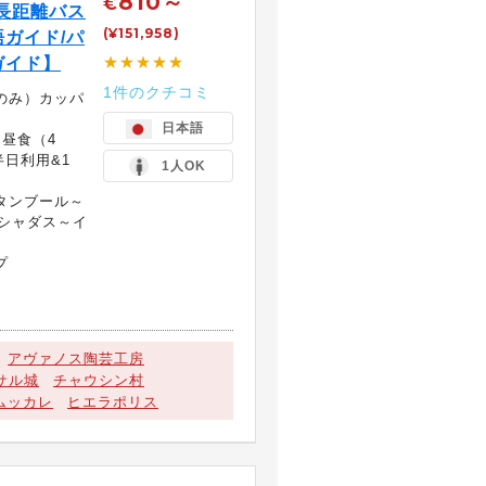
810～
€
）長距離バス
(¥151,958)
ガイド/パ
★★★★★
ガイド】
1件のクチコミ
のみ）カッパ
日本語
、昼食（4
日利用&1
1人OK
タンブール～
シャダス～イ
プ
アヴァノス陶芸工房
サル城
チャウシン村
ムッカレ
ヒエラポリス