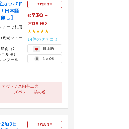
産カッパド
予約受付中
 / 日本語
730～
€
は無し】
(¥136,950)
ツアーで利用
★★★★★
の観光ツアー
14件のクチコミ
、昼食（2
日本語
ホテル泊）
1人OK
タンブール～
アヴァノス陶芸工房
村
ローズバレー
鳩の谷
2泊3日
予約受付中