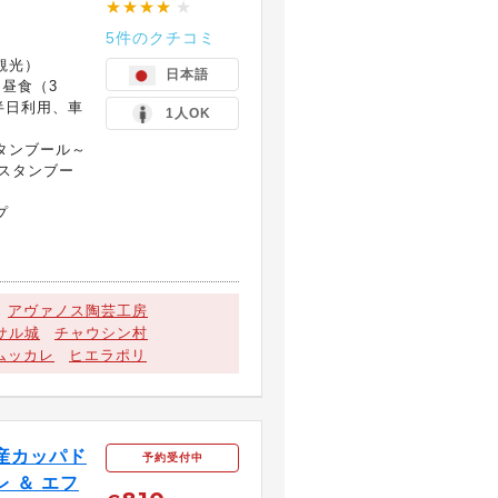
★★★★
★
5件のクチコミ
）
観光）
日本語
、昼食（3
半日利用、車
1人OK
タンブール～
スタンブー
プ
アヴァノス陶芸工房
サル城
チャウシン村
ムッカレ
ヒエラポリ
産カッパド
予約受付中
 ＆ エフ