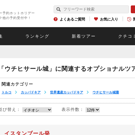
ー予約ホットホリデー
ク他の予約受付中！
よくあるご質問
お気に入り
集
ランキング
新着ツアー
クチコ
「ウチヒサール城」に関連するオプショナルツ
関連カテゴリー
トルコ
カッパドキア
世界遺産カッパドキア
ウチヒサール城塞
並び替え：
表示件数：
イスタンブール発