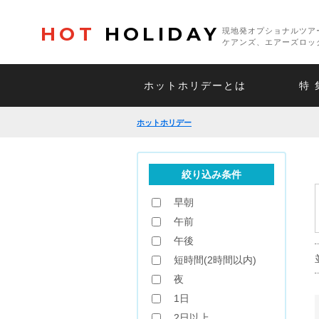
HOT
HOLIDAY
現地発オプショナルツア
ケアンズ、エアーズロッ
ホットホリデーとは
特 
ホットホリデー
絞り込み条件
早朝
午前
午後
短時間(2時間以内)
夜
1日
2日以上