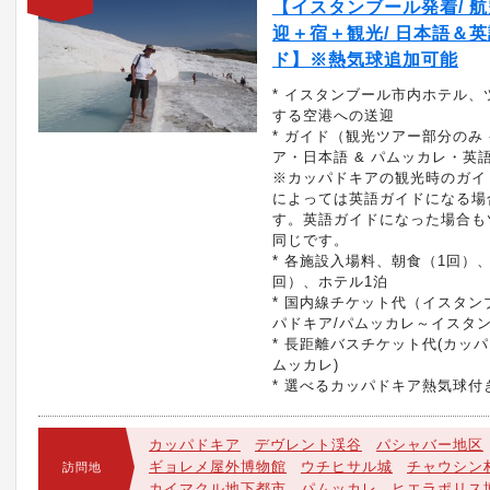
【イスタンブール発着/ 
迎＋宿＋観光/ 日本語＆
ド】※熱気球追加可能
* イスタンブール市内ホテル、
する空港への送迎
* ガイド（観光ツアー部分のみ 
ア・日本語 & パムッカレ・英
※カッパドキアの観光時のガイ
によっては英語ガイドになる場
す。英語ガイドになった場合も
同じです。
* 各施設入場料、朝食（1回）
回）、ホテル1泊
* 国内線チケット代（イスタン
パドキア/パムッカレ～イスタ
* 長距離バスチケット代(カッ
ムッカレ)
* 選べるカッパドキア熱気球付
カッパドキア
デヴレント渓谷
パシャバー地区
ギョレメ屋外博物館
ウチヒサル城
チャウシン
訪問地
カイマクル地下都市
パムッカレ
ヒエラポリス