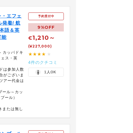
レ・エフェ
予約受付中
発着/ 航
9%OFF
日本語＆英
1,210～
可能
€
(¥227,000)
- カッパドキ
★★★★
★
フェス・英
4件のクチコミ
ドは参加人数
1人OK
合がございま
ツアー代金は
ブール～カッ
ンブール）
きまたは無し