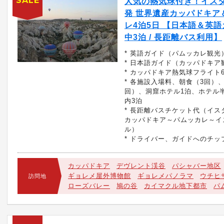
SALE
人気の熱気球付き！イス
発 世界遺産カッパドキア
レ4泊5日 【日本語＆英語ガ
中3泊 / 長距離バス利用】
* 英語ガイド（パムッカレ観光
* 日本語ガイド（カッパドキア
* カッパドキア熱気球フライト6
* 各施設入場料、朝食（3回）
回）、洞窟ホテル1泊、ホテル
内3泊
* 長距離バスチケット代（イス
カッパドキア～パムッカレ～イ
ル）
* ドライバー、ガイドへのチッ
カッパドキア
デヴレント渓谷
パシャバー地区
ギョレメ屋外博物館
ギョレメパノラマ
ウチヒ
訪問地
ローズバレー
鳩の谷
カイマクル地下都市
パ