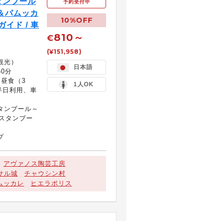
タンブール
予約受付中
＆パムッカ
10%OFF
イド / 車
810～
€
(¥151,958)
）
観光）
日本語
0分
、昼食（3
1人OK
半日利用、車
タンブール～
スタンブー
プ
アヴァノス陶芸工房
サル城
チャウシン村
ムッカレ
ヒエラポリス