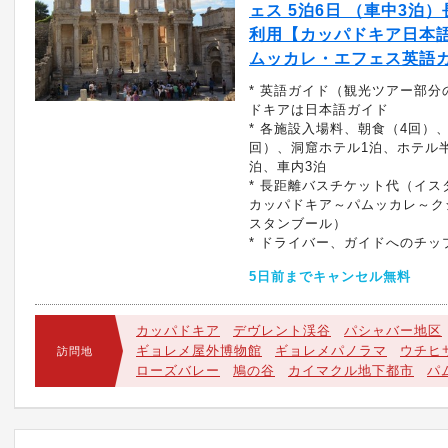
ェス 5泊6日 （車中3泊
利用【カッパドキア日本語
ムッカレ・エフェス英語
* 英語ガイド（観光ツアー部分
ドキアは日本語ガイド
* 各施設入場料、朝食（4回）
回）、洞窟ホテル1泊、ホテル半
泊、車内3泊
* 長距離バスチケット代（イス
カッパドキア～パムッカレ～ク
スタンブール）
* ドライバー、ガイドへのチッ
5日前までキャンセル無料
カッパドキア
デヴレント渓谷
パシャバー地区
ギョレメ屋外博物館
ギョレメパノラマ
ウチヒ
訪問地
ローズバレー
鳩の谷
カイマクル地下都市
パ