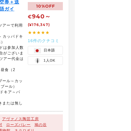
航空券＋送
10%OFF
英語ガイ
940～
€
(¥176,347)
ツアーで利用
★★★★★
- カッパドキ
16件のクチコミ
語）
ドは参加人数
日本語
合がございま
ツアー代金は
1人OK
、昼食（2
ブール～カッ
ンブール）
パドキア～パ
きまたは無し
アヴァノス陶芸工房
村
ローズバレー
鳩の谷
博物館
ネクロポリ