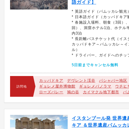
語ガイド】
* 英語ガイド（パムッカレ観光
* 日本語ガイド（カッパドキア
* 各施設入場料、朝食（3回）
回）、洞窟ホテル1泊、ホテル
内3泊
* 長距離バスチケット代（イス
カッパドキア～パムッカレ～イ
ル）
* ドライバー、ガイドへのチッ
5日前までキャンセル無料
カッパドキア
デヴレント渓谷
パシャバー地区
ギョレメ屋外博物館
ギョレメパノラマ
ウチヒ
訪問地
ローズバレー
鳩の谷
カイマクル地下都市
パ
イスタンブール発 世界遺
キア ＆世界遺産パムッカレ