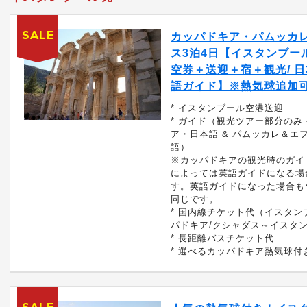
SALE
カッパドキア・パムッカ
ス3泊4日【イスタンブール
空券＋送迎＋宿＋観光/ 
語ガイド】※熱気球追加
* イスタンブール空港送迎
* ガイド（観光ツアー部分のみ 
ア・日本語 & パムッカレ＆エ
語）
※カッパドキアの観光時のガイ
によっては英語ガイドになる場
す。英語ガイドになった場合も
同じです。
* 国内線チケット代（イスタン
パドキア/クシャダス～イスタ
* 長距離バスチケット代
* 選べるカッパドキア熱気球付