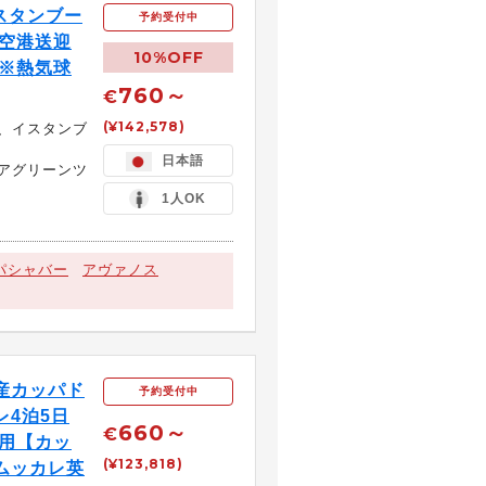
スタンブー
予約受付中
＋空港送迎
10%OFF
】※熱気球
760～
€
(¥142,578)
、イスタンブ
日本語
アグリーンツ
1人OK
パシャバー
アヴァノス
産カッパド
予約受付中
レ4泊5日
660～
€
用【カッ
(¥123,818)
ムッカレ英