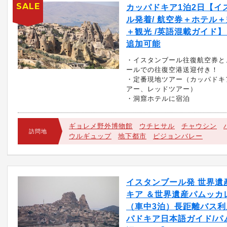
SALE
カッパドキア1泊2日【イ
ル発着/ 航空券＋ホテル
＋観光 /英語混載ガイド
追加可能
・イスタンブール往復航空券と
ールでの往復空港送迎付き！
・定番現地ツアー（カッパドキ
アー、レッドツアー）
・洞窟ホテルに宿泊
ギョレメ野外博物館
ウチヒサル
チャウシン
訪問地
ウルギュップ
地下都市
ピジョンバレー
イスタンブール発 世界遺
キア ＆世界遺産パムッカ
（車中3泊）長距離バス利
パドキア日本語ガイド/パ