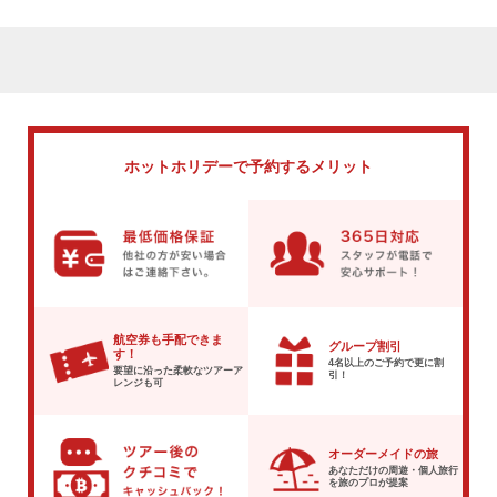
ホットホリデーで
予約するメリット
航空券も手配できま
グループ割引
す！
4名以上のご予約で
更に割
要望に沿った柔軟な
ツアーア
引！
レンジも可
オーダーメイドの旅
あなただけの周遊・個人旅行
を
旅のプロが提案