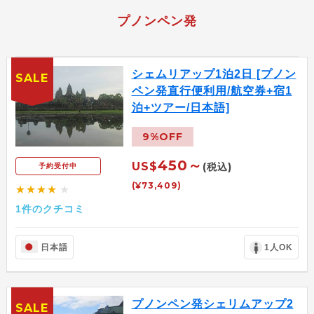
プノンペン発
シェムリアップ1泊2日 [プノン
SALE
ペン発直行便利用/航空券+宿1
泊+ツアー/日本語]
9%OFF
450～
US$
(税込)
予約受付中
(¥73,409)
★★★★
★
1件のクチコミ
日本語
1人OK
プノンペン発シェリムアップ2
SALE