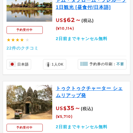
トム・タプローム・プレループ
1日観光 [昼食付/日本語]
62～
US$
(税込)
(¥10,114)
予約受付中
2日前までキャンセル無料
★★★★
★
22件のクチコミ
予約券の印刷：
不要
日本語
1人OK
トゥクトゥクチャーター シェ
ムリアップ発
35～
US$
(税込)
(¥5,710)
2日前までキャンセル無料
予約受付中