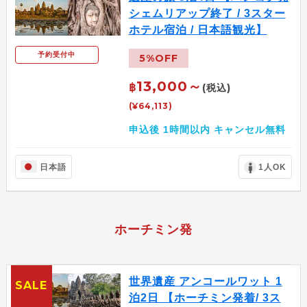
シェムリアップ終了 / 3スター
ホテル宿泊 / 日本語観光】
予約受付中
5%OFF
13,000～
฿
(税込)
(¥64,113)
申込後 1時間以内 キャンセル無料
日本語
1人OK
ホーチミン発
世界遺産 アンコールワット 1
SALE
泊2日 【ホーチミン発着/ 3ス