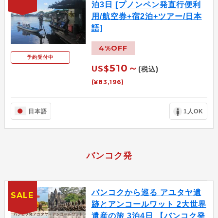
泊3日 [プノンペン発直行便利
用/航空券+宿2泊+ツアー/日本
語]
4%OFF
予約受付中
510～
US$
(税込)
(¥83,196)
日本語
1人OK
バンコク発
バンコクから巡る アユタヤ遺
SALE
跡とアンコールワット 2大世界
遺産の旅 3泊4日 【バンコク発