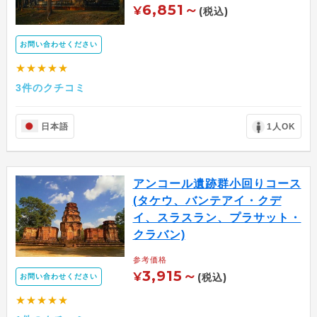
6,851～
¥
(税込)
お問い合わせください
★★★★★
3件のクチコミ
日本語
1人OK
アンコール遺跡群小回りコース
(タケウ、バンテアイ・クデ
イ、スラスラン、プラサット・
クラバン)
参考価格
3,915～
¥
(税込)
お問い合わせください
★★★★★