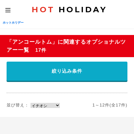
HOT
HOLIDAY
toggle
navigation
ホットホリデー
「アンコールトム」に関連するオプショナルツ
アー一覧
17件
絞り込み条件
並び替え：
1～12件(全17件)