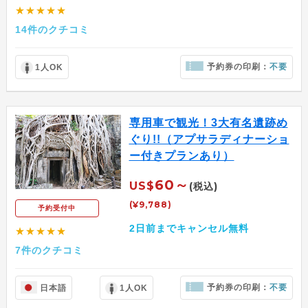
★★★★★
14件のクチコミ
予約券の印刷：
不要
1人OK
専用車で観光！3大有名遺跡め
ぐり!!（アプサラディナーショ
ー付きプランあり）
60～
US$
(税込)
(¥9,788)
予約受付中
2日前までキャンセル無料
★★★★★
7件のクチコミ
予約券の印刷：
不要
日本語
1人OK