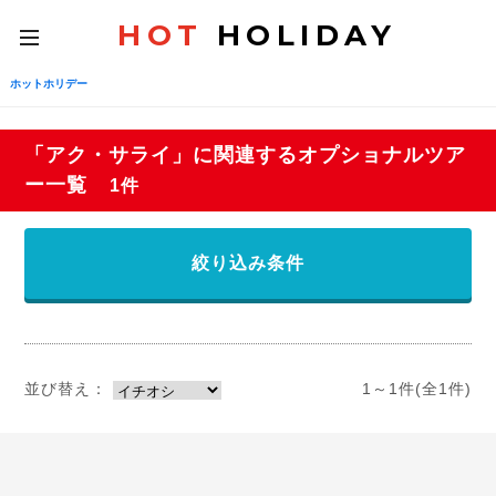
HOT
HOLIDAY
toggle
navigation
ホットホリデー
「アク・サライ」に関連するオプショナルツア
ー一覧
1件
絞り込み条件
並び替え：
1～1件(全1件)