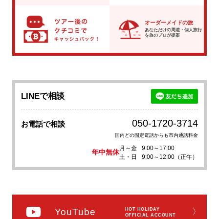
オーダーメイドの旅
あなただけの周遊・個人旅行
を
旅のプロが提案
LINEで相談
050-1720-3714
お電話で相談
国内どの固定電話からも市内通話料金
月～金
9:00～17:00
年中無休
土・日
9:00～12:00（正午）
YouTube
HOT HOLIDAY
〉
OFFICIAL ACCOUNT