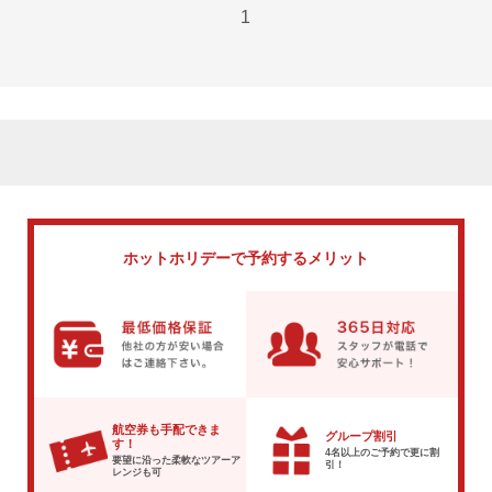
1
ホットホリデーで
予約するメリット
航空券も手配できま
グループ割引
す！
4名以上のご予約で
更に割
要望に沿った柔軟な
ツアーア
引！
レンジも可