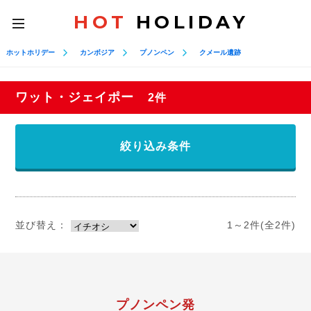
HOT
HOLIDAY
toggle
navigation
ホットホリデー
カンボジア
プノンペン
クメール遺跡
ワット・ジェイポー
2件
絞り込み条件
並び替え：
1～2件(全2件)
プノンペン発