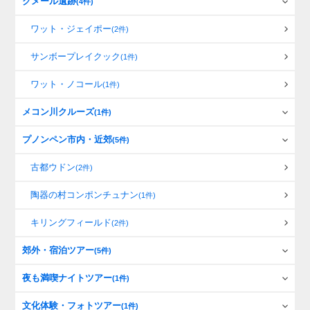
クメール遺跡
(4件)
ワット・ジェイポー
(2件)
サンボープレイクック
(1件)
ワット・ノコール
(1件)
メコン川クルーズ
(1件)
プノンペン市内・近郊
(5件)
古都ウドン
(2件)
陶器の村コンポンチュナン
(1件)
キリングフィールド
(2件)
郊外・宿泊ツアー
(5件)
夜も満喫ナイトツアー
(1件)
文化体験・フォトツアー
(1件)