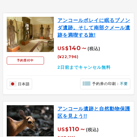
アンコールボレイに眠るプノン
ダ遺跡。そして南部クメール遺
跡を満喫する旅!
140～
US$
(税込)
(¥22,796)
予約受付中
2日前までキャンセル無料
予約券の印刷：
不要
日本語
アンコール遺跡と自然動物保護
区を見よう!!
110～
US$
(税込)