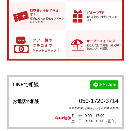
航空券も手配できま
グループ割引
す！
4名以上のご予約で
更に割
要望に沿った柔軟な
ツアーア
引！
レンジも可
オーダーメイドの旅
あなただけの周遊・個人旅行
を
旅のプロが提案
LINEで相談
050-1720-3714
お電話で相談
国内どの固定電話からも市内通話料金
月～金
9:00～17:00
年中無休
土・日
9:00～12:00（正午）